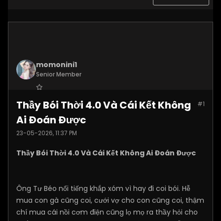
momonini1
Senior Member
Join Date:
Apr 2026
Thầy Bói Thời 4.0 Và Cái Kết Không
#1
Posts:
5399
Ai Đoán Được
23-05-2026, 11:37 PM
Thầy Bói Thời 4.0 Và Cái Kết Không Ai Đoán Được
Ông Tư Béo nổi tiếng khắp xóm vì hay đi coi bói. Hễ
mua con gà cũng coi, cưới vợ cho con cũng coi, thậm
chí mua cái nồi cơm điện cũng lọ mọ ra thầy hỏi cho