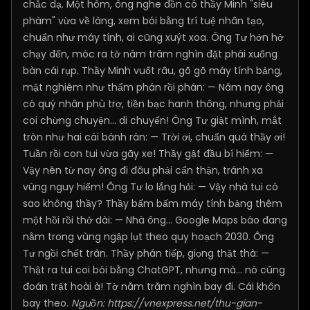
chắc dạ. Một hôm, ông nghe đồn có thầy Minh "siêu
phàm" vừa về làng, xem bói bằng trí tuệ nhân tạo,
chuẩn như máy tính, ai cũng xuýt xoa. Ông Tư hớn hở
chạy đến, móc ra tờ năm trăm nghìn đặt phái xuống
bàn cái rụp. Thầy Minh vuốt râu, gõ gõ máy tính bảng,
mặt nghiêm như thẩm phán rồi phán: — Năm nay ông
có quý nhân phù trợ, tiền bạc hanh thông, nhưng phải
coi chừng chuyện... di chuyển! Ông Tư giật mình, mắt
tròn như hai cái bánh rán: — Trời ơi, chuẩn quá thầy ơi!
Tuần rồi con tui vừa gãy xe! Thầy gật đầu bí hiểm: —
Vậy nên từ nay ông đi đâu phải cẩn thận, tránh xa
vùng nguy hiểm! Ông Tư lo lắng hỏi: — Vậy nhà tui có
sao không thầy? Thầy bấm bấm máy tính bảng thêm
một hồi rồi thở dài: — Nhà ông... Google Maps báo đang
nằm trong vùng ngập lụt theo quy hoạch 2030. Ông
Tư ngồi chết trân. Thầy phán tiếp, giọng thật thà: —
Thật ra tui coi bói bằng ChatGPT, nhưng mà... nó cũng
đoán trật hoài à! Tờ năm trăm nghìn bay đi. Cái khôn
bay theo.
Nguồn:
https://vnexpress.net/thu-gian-