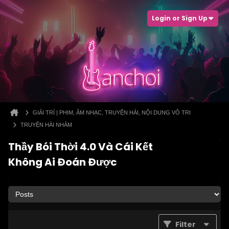
Login or Sign Up
GIẢI TRÍ | PHIM, ÂM NHẠC, TRUYỆN HÀI, NỘI DUNG VÔ TRI
TRUYỆN HÀI NHẢM
Thầy Bói Thời 4.0 Và Cái Kết
Không Ai Đoán Được
Filter