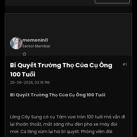
momonini1
Senior Member
Join Date:
Apr 2026
Bí Quyết Trường Thọ Của Cụ Ông
#1
Posts:
5399
100 Tuổi
25-06-2026, 03:16 PM
Bí Quyết Trường Thọ Của Cụ Ông 100 Tuổi
Làng Cây Sung có cụ Tám vừa tròn 100 tuổi mà vẫn đi
lại thoăn thoắt, mắt sáng như đèn pha xe máy đời
mới. Cả làng xúm lại hỏi bí quyết. Phóng viên đài