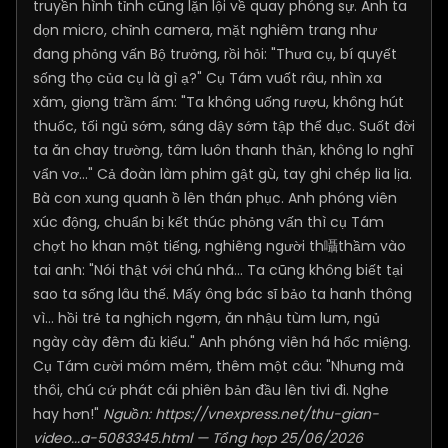
truyền hình tỉnh cũng lặn lội về quay phóng sự. Anh ta
dọn micro, chỉnh camera, mặt nghiêm trang như
đang phỏng vấn Bộ trưởng, rồi hỏi: "Thưa cụ, bí quyết
sống thọ của cụ là gì ạ?" Cụ Tám vuốt râu, nhìn xa
xăm, giọng trầm ấm: "Ta không uống rượu, không hút
thuốc, tối ngủ sớm, sáng dậy sớm tập thể dục. Suốt đời
ta ăn chay trường, tâm luôn thanh thản, không lo nghĩ
vẩn vơ..." Cả đoàn làm phim gật gù, tay ghi chép lia lịa.
Bà con xung quanh ồ lên thán phục. Anh phóng viên
xúc động, chuẩn bị kết thúc phỏng vấn thì cụ Tám
chợt ho khan một tiếng, nghiêng người th囁thầm vào
tai anh: "Nói thật với chú nhá... Ta cũng không biết tại
sao ta sống lâu thế. Mấy ông bác sĩ bảo ta hanh thông
vì... hồi trẻ ta nghịch ngợm, ăn nhậu tùm lum, ngủ
ngày cày đêm đủ kiểu." Anh phóng viên há hốc miệng.
Cụ Tám cười móm mém, thêm một câu: "Nhưng mà
thôi, chú cứ phát cái phiên bản đầu lên tivi đi. Nghe
hay hơn!"
Nguồn:
https://vnexpress.net/thu-gian-
video...a-5083345.html
— Tổng hợp 25/06/2026