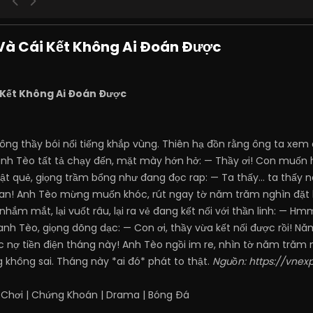
 Và Cái Kết Không Ai Đoán Được
i Kết Không Ai Đoán Được
ông thầy bói nổi tiếng khắp vùng. Thiên hạ đồn rằng ông ta xem 
anh Tèo tất tả chạy đến, mặt mày hớn hở: — Thầy ơi! Con muốn hỏ
 lật quẻ, giọng trầm bổng như đang đọc rap: — Ta thấy... ta thấ
goan! Anh Tèo mừng muốn khóc, rút ngay tờ năm trăm nghìn đặt 
hắm mắt, lại vuốt râu, lại ra vẻ đang kết nối với thần linh: — Hmm
nh Tèo, giọng dõng dạc: — Con ơi, thầy vừa kết nối được rồi! Nă
c nợ tiền điện tháng này! Anh Tèo ngồi im re, nhìn tờ năm trăm n
g không sai. Tháng này *ai đó* phát to thật.
Nguồn:
https://vnex
 Chơi
|
Chứng Khoán
|
Drama
|
Bóng Đá