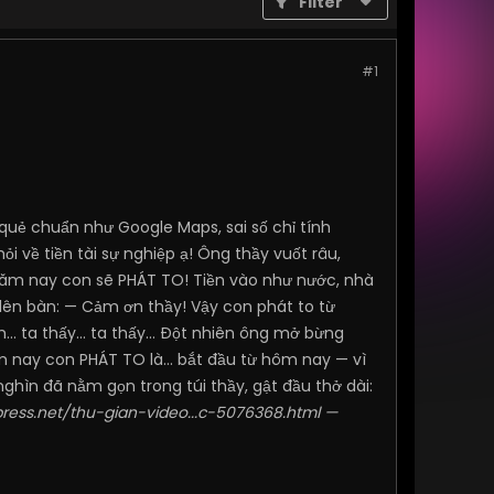
Filter
#1
quẻ chuẩn như Google Maps, sai số chỉ tính
i về tiền tài sự nghiệp ạ! Ông thầy vuốt râu,
y năm nay con sẽ PHÁT TO! Tiền vào như nước, nhà
lên bàn: — Cảm ơn thầy! Vậy con phát to từ
... ta thấy... ta thấy... Đột nhiên ông mở bừng
m nay con PHÁT TO là... bắt đầu từ hôm nay — vì
ghìn đã nằm gọn trong túi thầy, gật đầu thở dài:
press.net/thu-gian-video...c-5076368.html
—