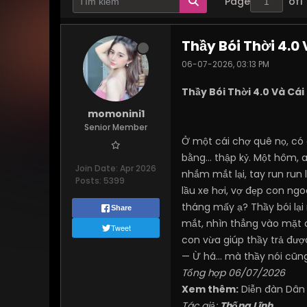
Page
of
1
Thầy Bói Thời 4.0
06-07-2026, 03:13 PM
Thầy Bói Thời 4.0 Và Cá
momonini1
Senior Member
Ở một cái chợ quê nọ, có 
bằng... thập kỷ. Một hôm, 
Join Date:
Apr 2026
nhắm mắt lại, tay run run
Posts:
5399
lầu xe hơi, vợ đẹp con n
tháng mấy ạ? Thầy bói lại n
Share
mắt, nhìn thẳng vào mặt a
Tweet
con vừa giúp thầy trả đượ
— Ừ há... mà thầy nói cũn
Tổng hợp 06/07/2026
Xem thêm:
Diễn đàn Dân
Tác giả:
Thống Lĩnh