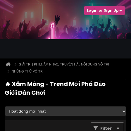
Login or Sign Up
GIẢI TRÍ | PHIM, ÂM NHẠC, TRUYỆN HÀI, NỘI DUNG VÔ TRI
NHỮNG THỨ VÔ TRI
🔥 Xăm Mông - Trend Mới Phá Đảo
Giới Dân Chơi
Filter