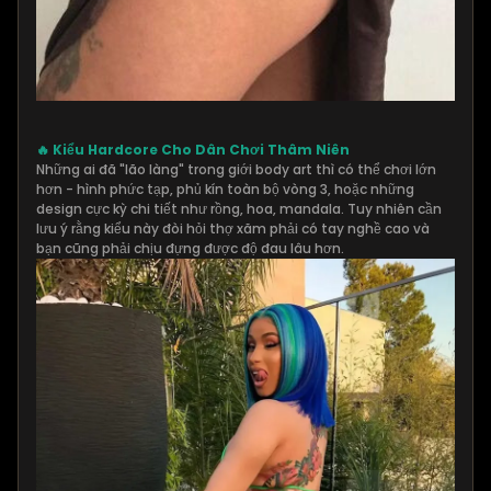
🔥 Kiểu Hardcore Cho Dân Chơi Thâm Niên
Những ai đã "lão làng" trong giới body art thì có thể chơi lớn
hơn - hình phức tạp, phủ kín toàn bộ vòng 3, hoặc những
design cực kỳ chi tiết như rồng, hoa, mandala. Tuy nhiên cần
lưu ý rằng kiểu này đòi hỏi thợ xăm phải có tay nghề cao và
bạn cũng phải chịu đựng được độ đau lâu hơn.