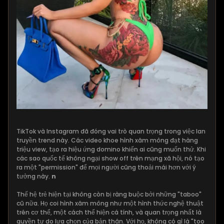
TikTok và Instagram đã đóng vai trò quan trọng trong việc lan
truyền trend này. Các video khoe hình xăm mông đạt hàng
triệu view, tạo ra hiệu ứng domino khiến ai cũng muốn thử. Khi
các sao quốc tế không ngại show off trên mạng xã hội, nó tạo
ra một "permission" để mọi người cũng thoải mái hơn với ý
tưởng này.
n
Thế hệ trẻ hiện tại không còn bị ràng buộc bởi những "taboo"
cũ nữa. Họ coi hình xăm mông như một hình thức nghệ thuật
trên cơ thể, một cách thể hiện cá tính, và quan trọng nhất là
quyền tự do lựa chọn của bản thân. Với họ, không có gì là "too