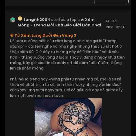
tungnh2004
started a topic
🔥 Xăm
14-07-
Mông - Trend Mới Phá Đảo Giới Dân Chơi
2025, 10:34
PM
🎯 Từ Xăm Lưng Dưới Đến Vòng 3
Hồi xưa ai cũng biết kiểu xăm lưng dưới được gọi là "tramp
stamp" - cái tên nghe hơi khó nghe nhưng thực sự rất hot ở
thập niên 90. Giờ đây xu hướng này đã "tiến hóa" và đi sâu
hơn - thẳng xuống vòng 3 luôn! Thay vì dừng ở ngay phía trên
mông, bây giờ các tín đồ body art đã dám "all in" xăm thẳng
lên cả phần mông.
Phải nói là trend này không phải tự nhiên mà có, mà là sự kế
thừa và phát triển từ cái tinh thần "sexy nhưng vẫn kín đáo"
của xăm lưng dưới ngày xưa. Chỉ có điều giờ đây nó được đẩy
lên một level mới hoàn toàn.