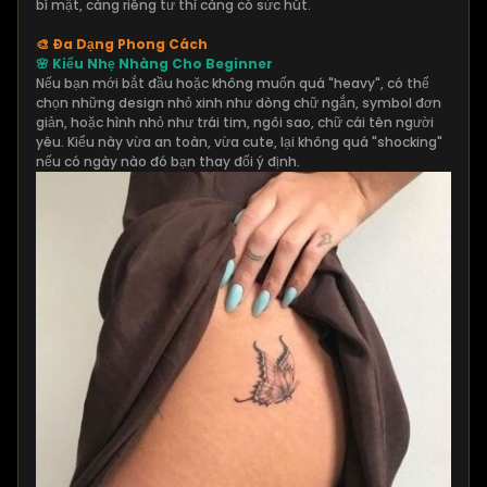
bí mật, càng riêng tư thì càng có sức hút.
🎨 Đa Dạng Phong Cách
🌸 Kiểu Nhẹ Nhàng Cho Beginner
Nếu bạn mới bắt đầu hoặc không muốn quá "heavy", có thể
chọn những design nhỏ xinh như dòng chữ ngắn, symbol đơn
giản, hoặc hình nhỏ như trái tim, ngôi sao, chữ cái tên người
yêu. Kiểu này vừa an toàn, vừa cute, lại không quá "shocking"
nếu có ngày nào đó bạn thay đổi ý định.