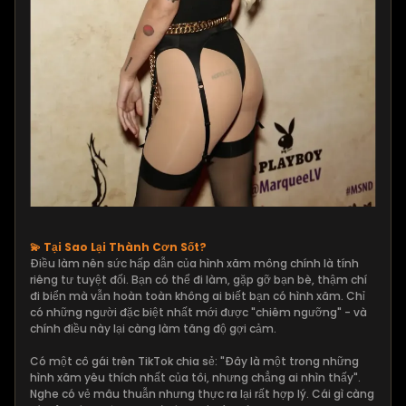
💫 Tại Sao Lại Thành Cơn Sốt?
Điều làm nên sức hấp dẫn của hình xăm mông chính là tính
riêng tư tuyệt đối. Bạn có thể đi làm, gặp gỡ bạn bè, thậm chí
đi biển mà vẫn hoàn toàn không ai biết bạn có hình xăm. Chỉ
có những người đặc biệt nhất mới được "chiêm ngưỡng" - và
chính điều này lại càng làm tăng độ gợi cảm.
Có một cô gái trên TikTok chia sẻ: "Đây là một trong những
hình xăm yêu thích nhất của tôi, nhưng chẳng ai nhìn thấy".
Nghe có vẻ mâu thuẫn nhưng thực ra lại rất hợp lý. Cái gì càng