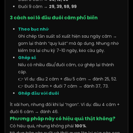
Đuôi 9 câm →
29, 39, 59, 99
3 cách soi lô đầu đuôi câm phổ biến
Theo bạc nhớ
Ghi chép tần suất số xuất hiện sau ngày câm →
gom lại thành “quy luật” mà áp dụng. Nhưng nhớ
kiểm tra lại chu kỳ 7-10 ngày, kẻo cầu gãy.
Ghép số
Nếu có nhiều đầu/đuôi câm, cứ ghép lại thành
cặp.
👉 Ví dụ: đầu 2 câm + đầu 5 câm → đánh 25, 52.
👉 Đuôi 3 câm + đuôi 7 câm → đánh 37, 73.
Ghép đầu với đuôi
Ít xài hơn, nhưng đôi khi lại “ngon”. Ví dụ: đầu 4 câm +
đuôi 6 câm → đánh 46.
Phương pháp này có hiệu quả thật không?
Có hiệu quả, nhưng không phải
100%
.