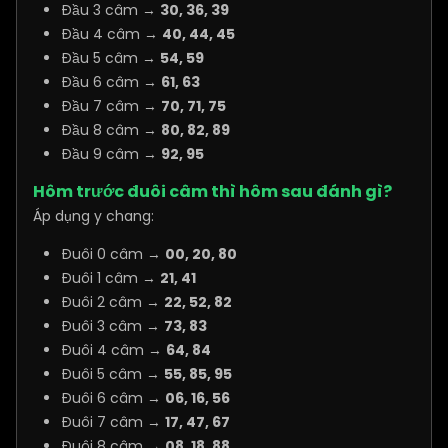
Đầu 3 câm →
30, 36, 39
Đầu 4 câm →
40, 44, 45
Đầu 5 câm →
54, 59
Đầu 6 câm →
61, 63
Đầu 7 câm →
70, 71, 75
Đầu 8 câm →
80, 82, 89
Đầu 9 câm →
92, 95
Hôm trước đuôi câm thì hôm sau đánh gì?
Áp dụng y chang:
Đuôi 0 câm →
00, 20, 80
Đuôi 1 câm →
21, 41
Đuôi 2 câm →
22, 52, 82
Đuôi 3 câm →
73, 83
Đuôi 4 câm →
64, 84
Đuôi 5 câm →
55, 85, 95
Đuôi 6 câm →
06, 16, 56
Đuôi 7 câm →
17, 47, 67
Đuôi 8 câm →
08, 18, 88