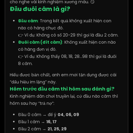
cho nghe vài kinh nghiệm xương máu. 😏
Đầu đuôi câm là gì?
Đầu câm
:
Trong kết quả không xuất hiện con
nào có hàng chục đó.
👉 Ví dụ: Không có số 20-29 thì gọi là đầu 2 câm.
Đuôi câm (đít câm)
:
Không xuất hiện con nào
có hàng đơn vị đó.
👉 Ví dụ: Không thấy 08, 18, 28…98 thì gọi là đuôi
8 câm.
Hiểu được bản chất, anh em mới tận dụng được cái
“dấu hiệu im lặng” này.
Hôm trước đầu câm thì hôm sau đánh gì?
Kinh nghiệm dân chơi truyền lại, cứ đầu nào câm thì
hôm sau hay “trả nợ”:
Đầu 0 câm → để ý
04, 06, 09
Đầu 1 câm →
16, 17
Đầu 2 câm →
21, 25, 29