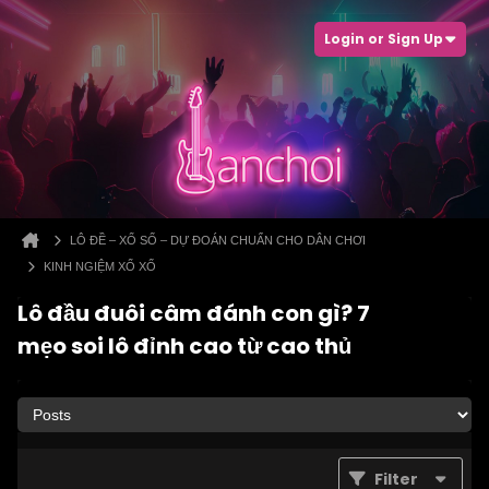
Login or Sign Up
LÔ ĐỀ – XỔ SỐ – DỰ ĐOÁN CHUẨN CHO DÂN CHƠI
KINH NGIỆM XỔ XỐ
Lô đầu đuôi câm đánh con gì? 7
mẹo soi lô đỉnh cao từ cao thủ
Filter