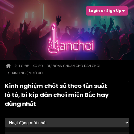
Login or Sign Up
LÔ ĐỀ – XỔ SỐ – DỰ ĐOÁN CHUẨN CHO DÂN CHƠI
KINH NGIỆM XỔ XỐ
Kinh nghiệm chốt số theo tần suất
lô tô, bí kíp dân chơi miền Bắc hay
dùng nhất