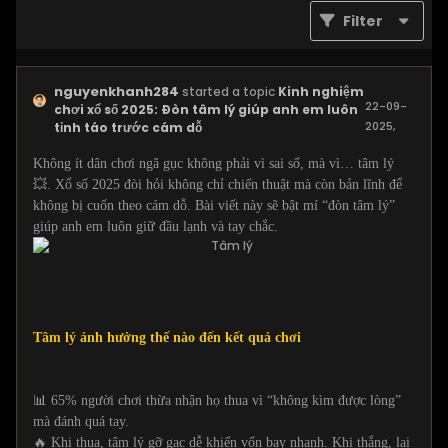
Filter
nguyenkhanh284
started a topic
Kinh nghiệm
22-09-
chơi xổ số 2025: Đòn tâm lý giúp anh em luôn
2025,
tỉnh táo trước cám dỗ
09:01 AM
Không ít dân chơi ngã gục không phải vì sai số, mà vì… tâm lý
💥. Xổ số 2025 đòi hỏi không chỉ chiến thuật mà còn bản lĩnh để
không bị cuốn theo cám dỗ. Bài viết này sẽ bật mí “đòn tâm lý”
giúp anh em luôn giữ đầu lạnh và tay chắc.
Tâm lý ảnh hưởng thế nào đến kết quả chơi
📊 65% người chơi thừa nhận họ thua vì “không kìm được lòng”
mà đánh quá tay.
🔥 Khi thua, tâm lý gỡ gạc dễ khiến vốn bay nhanh. Khi thắng, lại