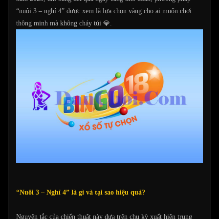
“nuôi 3 – nghỉ 4” được xem là lựa chọn vàng cho ai muốn chơi
thông minh mà không cháy túi 💎.
“Nuôi 3 – Nghỉ 4” là gì và tại sao hiệu quả?
Nguyên tắc của chiến thuật này dựa trên chu kỳ xuất hiện trung