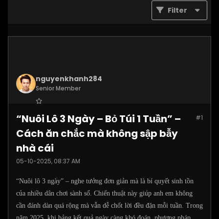
Filter
nguyenkhanh284
Senior Member
Join Date:
Aug 2025
“Nuôi Lô 3 Ngày – Bỏ Túi 1 Tuần” –
#1
Posts:
1187
Cách ăn chắc mà không sập bẫy
nhà cái
05-10-2025, 08:37 AM
“Nuôi lô 3 ngày” – nghe tưởng đơn giản mà là bí quyết sinh tồn
của nhiều dân chơi sành số. Chiến thuật này giúp anh em không
cần đánh dàn quá rộng mà vẫn dễ chốt lời đều đặn mỗi tuần. Trong
năm 2025, khi bảng kết quả ngày càng khó đoán, phương pháp