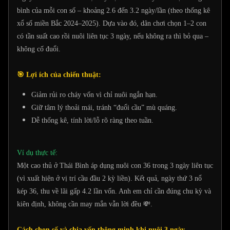
bình của mỗi con số – khoảng 2.6 đến 3.2 ngày/lần (theo thống kê
xổ số miền Bắc 2024–2025). Dựa vào đó, dân chơi chọn 1–2 con
có tần suất cao rồi nuôi liên tục 3 ngày, nếu không ra thì bỏ qua –
không cố đuổi.
🎯 Lợi ích của chiến thuật:
Giảm rủi ro cháy vốn vì chỉ nuôi ngắn hạn.
Giữ tâm lý thoải mái, tránh “đuổi cầu” mù quáng.
Dễ thống kê, tính lời/lỗ rõ ràng theo tuần.
Ví dụ thực tế:
Một cao thủ ở Thái Bình áp dụng nuôi con 36 trong 3 ngày liên tục
(vì xuất hiện ở vị trí cầu đầu 2 kỳ liền). Kết quả, ngày thứ 3 nổ
kép 36, thu về lãi gấp 4.2 lần vốn. Anh em chỉ cần đúng chu kỳ và
kiên định, không cần may mắn vẫn lời đều 💸.
Cách chọn số và chia vốn thông minh khi nuôi 3 ngày