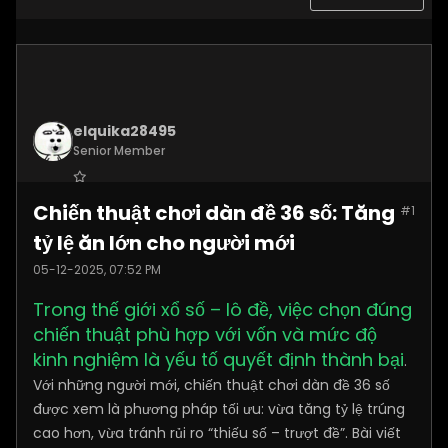
elquika28495
Senior Member
Join Date:
Nov 2025
Chiến thuật chơi dàn đề 36 số: Tăng
#1
Posts:
2062
tỷ lệ ăn lớn cho người mới
05-12-2025, 07:52 PM
Trong thế giới xổ số – lô đề, việc chọn đúng
chiến thuật phù hợp với vốn và mức độ
kinh nghiệm là yếu tố quyết định thành bại
.
Với những người mới, chiến thuật chơi dàn đề 36 số
được xem là phương pháp tối ưu: vừa tăng tỷ lệ trúng
cao hơn, vừa tránh rủi ro “thiếu số – trượt đề”. Bài viết