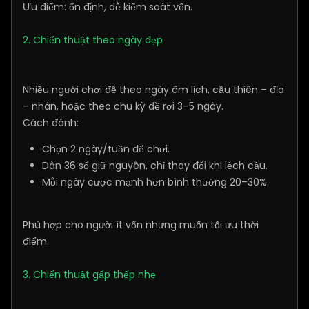
Ưu điểm: ổn định, dễ kiểm soát vốn.
2. Chiến thuật theo ngày đẹp
Nhiều người chơi đề theo ngày âm lịch, cầu thiên – địa
– nhân, hoặc theo chu kỳ đề rơi 3–5 ngày.
Cách đánh:
Chọn 2 ngày/tuần để chơi.
Dàn 36 số giữ nguyên, chỉ thay đổi khi lệch cầu.
Mỗi ngày cược mạnh hơn bình thường 20–30%.
Phù hợp cho người ít vốn nhưng muốn tối ưu thời
điểm.
3. Chiến thuật gấp thếp nhẹ