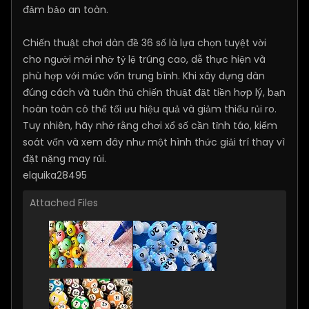
đảm bảo an toàn.
Chiến thuật chơi dàn đề 36 số là lựa chọn tuyệt vời
cho người mới nhờ tỷ lệ trúng cao, dễ thực hiện và
phù hợp với mức vốn trung bình. Khi xây dựng dàn
đúng cách và tuân thủ chiến thuật đặt tiền hợp lý, bạn
hoàn toàn có thể tối ưu hiệu quả và giảm thiểu rủi ro.
Tuy nhiên, hãy nhớ rằng chơi xổ số cần tỉnh táo, kiểm
soát vốn và xem đây như một hình thức giải trí thay vì
đặt nặng may rủi.
elquika28495
Attached Files