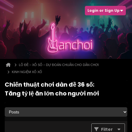
Login or Sign Up
LÔ ĐỀ – XỔ SỐ – DỰ ĐOÁN CHUẨN CHO DÂN CHƠI
KINH NGIỆM XỔ XỐ
Chiến thuật chơi dàn đề 36 số:
Tăng tỷ lệ ăn lớn cho người mới
Filter