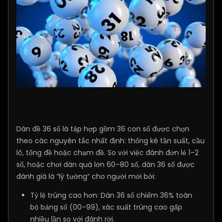
Dàn đề 36 số là tập hợp gồm 36 con số được chọn
theo các nguyên tắc nhất định: thống kê tần suất, cầu
lô, tổng đề hoặc chạm đề. So với việc đánh đơn lẻ 1–2
số, hoặc chơi dàn quá lớn 60–80 số, dàn 36 số được
đánh giá là “lý tưởng” cho người mới bởi:
Tỷ lệ trúng cao hơn: Dàn 36 số chiếm 36% toàn
bộ bảng số (00–99), xác suất trúng cao gấp
nhiều lần so với đánh rời.