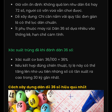
Giữ vốn ổn định: Không quá lớn như dàn 64 hay
72 số, người có vốn vừa vẫn chơi được.
Dễ xây dựng: Chỉ cần nắm vài quy tắc đơn giản
là có thể lọc dàn chuẩn.
Ít phụ thuộc may rủi: Dàn 36 số dựa nhiều vào
thống kê, hạn chế cảm tính.
Xác suất trúng đề khi đánh dàn 36 số:
Xác suất cơ bản: 36/100 = 36%
Nếu kết hợp đúng chiến thuật, tỷ lệ này có thể
tăng lên nhờ ưu tiên những số có tần suất ra
cao trong 30 kỳ gần nhất.
Cách xây dựng dàn đề 36 số hiệu quả nhất