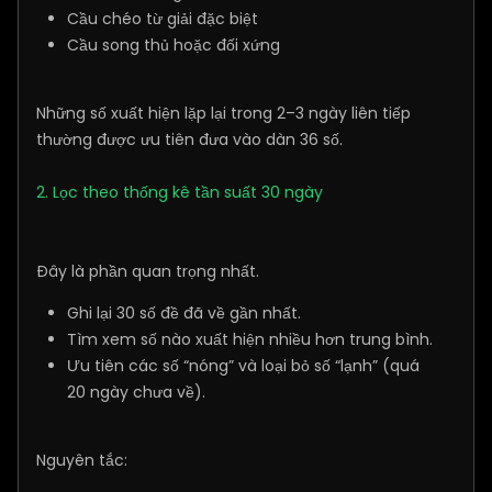
Cầu chéo từ giải đặc biệt
Cầu song thủ hoặc đối xứng
Những số xuất hiện lặp lại trong 2–3 ngày liên tiếp
thường được ưu tiên đưa vào dàn 36 số.
2. Lọc theo thống kê tần suất 30 ngày
Đây là phần quan trọng nhất.
Ghi lại 30 số đề đã về gần nhất.
Tìm xem số nào xuất hiện nhiều hơn trung bình.
Ưu tiên các số “nóng” và loại bỏ số “lạnh” (quá
20 ngày chưa về).
Nguyên tắc: