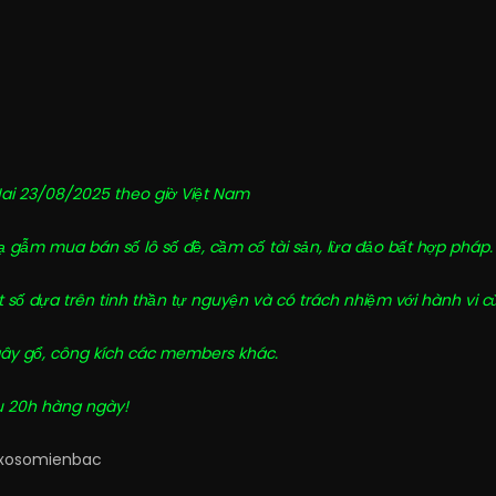
Hai 23/08/2025 theo giờ Việt Nam
ạ gẫm mua bán số lô số đề, cầm cố tài sản, lừa đảo bất hợp pháp.
ost số dựa trên tinh thần tự nguyện và có trách nhiệm với hành vi 
gây gổ, công kích các members khác.
u 20h hàng ngày!
osomienbac