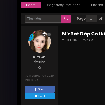
Posts
Hoạt động mới nhất
Photos
Page
of
1
Mở Bát Đáp Cô H
23-08-2025, 07:27 AM
Kim Chi
Member
Join Date:
Aug 2025
Posts:
36
Share
Tweet