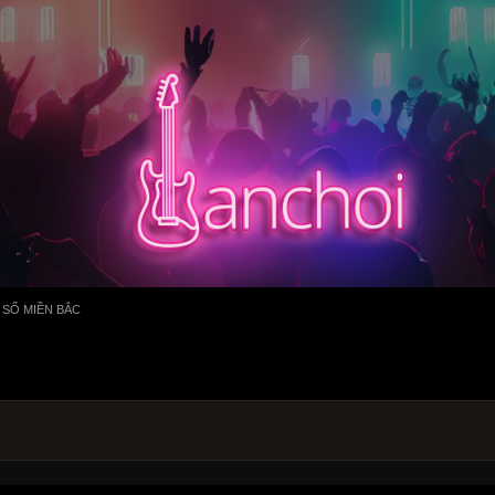
 SỐ MIỀN BẮC