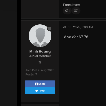
Tags:
None
😂
😎
1
1
23-08-2025, 11:00 AM
Lô và đề : 67 76
Minh Hoàng
Junior Member
Join Date:
Aug 2025
Posts:
7
Share
Tweet