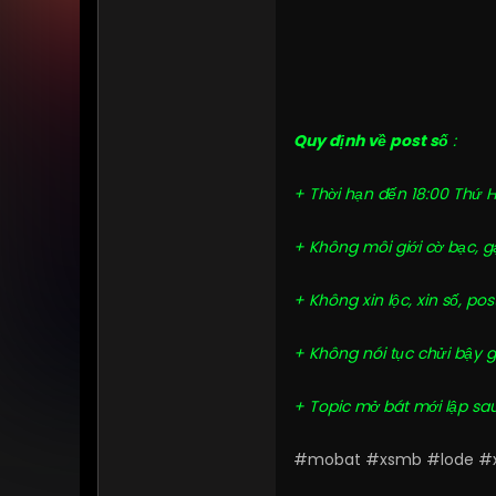
Quy định về post số
:
+ Thời hạn đến 18:00 Thứ 
+ Không môi giới cờ bạc, g
+ Không xin lộc, xin số, p
+ Không nói tục chửi bậy 
+ Topic mở bát mới lập sa
#mobat
xsmb
lode
#x