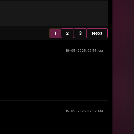
1
2
3
Next
19-05-2025, 02:55 AM
15-05-2025, 02:02 AM