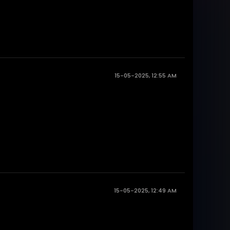
15-05-2025, 12:55 AM
15-05-2025, 12:49 AM