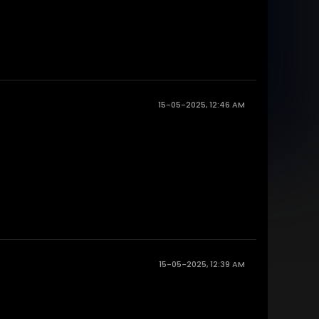
15-05-2025, 12:46 AM
15-05-2025, 12:39 AM