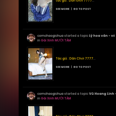
tác giả : Dân chơi 7777
...
SEE MORE
|
GO TO POST
comchaogichua
started a topic
Lý hoa vân - vẻ
in
Gái Xinh MƯỜI TÁM
Tác giả : Dân Chơi 7777
...
SEE MORE
|
GO TO POST
comchaogichua
started a topic
Vũ Hoang Linh 
in
Gái Xinh MƯỜI TÁM