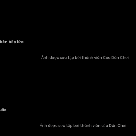
 bên bếp lửa
Ảnh được sưu tập bởi thành viên Của Dân Chơi
uốc
Ảnh được sưu tập bởi thành viên của Dân Chơi