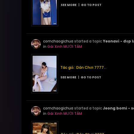
SEE MORE
|
GO TO POST
comchaogichua
started a topic
Yeonavi - đẹp 
in
Gái Xinh MƯỜI TÁM
Tác giả : Dân Chơi 7777
...
SEE MORE
|
GO TO POST
comchaogichua
started a topic
Jeong bomi - se
in
Gái Xinh MƯỜI TÁM