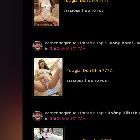
Tác giả : Dân Chơi 7777
...
SEE MORE
|
GO TO POST
comchaogichua
started a topic
Jeong bomi - s
in
Gái Xinh MƯỜI TÁM
Tác giả : Dân Chơi 7777
...
SEE MORE
|
GO TO POST
comchaogichua
started a topic
Hoàng Diệu thư
in
Gái Xinh MƯỜI TÁM