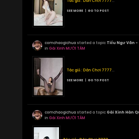
Tác giả : Dân Chơi 7777
...
SEE MORE
|
GO TO POST
comchaogichua
started a topic
Tiểu Ngư Văn -
in
Gái Xinh MƯỜI TÁM
Tác giả : Dân Chơi 7777
...
SEE MORE
|
GO TO POST
comchaogichua
started a topic
Gái Xinh Hàn Q
in
Gái Xinh MƯỜI TÁM