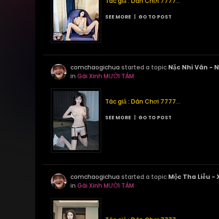
Tác giả : Dân Chơi 7777
...
SEE MORE
|
GO TO POST
comchaogichua
started a topic
Nặc Nhi Vân - 
in
Gái Xinh MƯỜI TÁM
Tác giả : Dân Chơi 7777
...
SEE MORE
|
GO TO POST
comchaogichua
started a topic
Mộc Tha Liễu - 
in
Gái Xinh MƯỜI TÁM