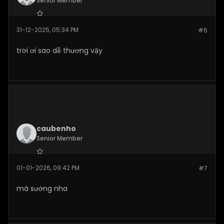
Senior Member
Join Date:
Dec 2025
31-12-2025, 05:34 PM
#6
Posts:
269
trời ơi sao dễ thương vậy
caubenho
Senior Member
Join Date:
Jan 2026
01-01-2026, 09:42 PM
#7
Posts:
110
má sướng nha