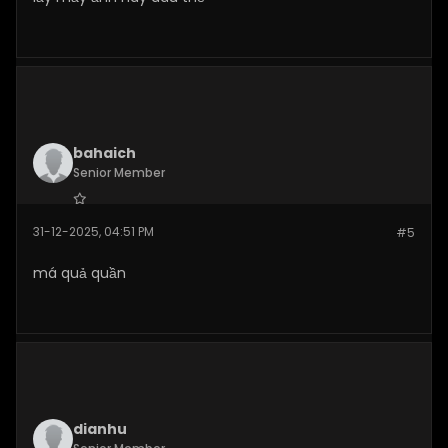
bahaich
Senior Member
Join Date:
Dec 2025
31-12-2025, 04:51 PM
#5
Posts:
263
má quả quần
dianhu