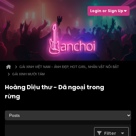
Login or Sign Up
GÁI XINH VIỆT NAM – ẢNH ĐẸP, HOT GIRL, NHÂN VẬT NỔI BẬT
GÁI XINH MƯỜI TÁM
Hoàng Diệu thư - Dã ngoại trong
rừng
Filter