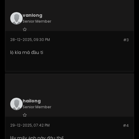
vanlong
Senior Member
Join Date:
Dec 2025
28-12-2025, 09:30 PM
#3
Posts:
269
lộ kìa má đầu ti
hailong
Senior Member
Join Date:
Dec 2025
29-12-2025, 07:42 PM
#4
Posts:
271
lấy mấy ảnh này đâu thế