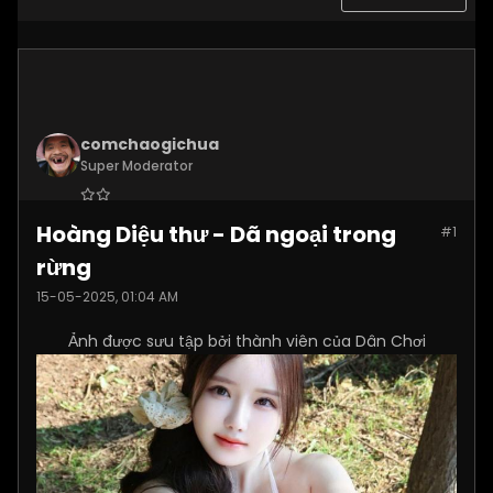
comchaogichua
Super Moderator
Join Date:
Dec 2024
Hoàng Diệu thư - Dã ngoại trong
#1
Posts:
10887
rừng
15-05-2025, 01:04 AM
Ảnh được sưu tập bởi thành viên của Dân Chơi