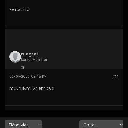
xé rách ra
tungsoi
Senior Member
Join Date:
Jan 2026
02-01-2026, 08:45 PM
#10
Posts:
111
muốn liếm lồn em quá