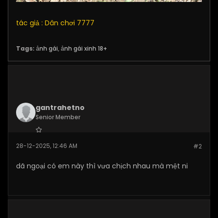
tác giả : Dân chơi 7777
Tags:
ảnh gái
,
ảnh gái xinh 18+
gantrahetno
Senior Member
Join Date:
Nov 2025
28-12-2025, 12:46 AM
#2
Posts:
142
dã ngoại có em này thì vưa chịch nhau mà mệt ni