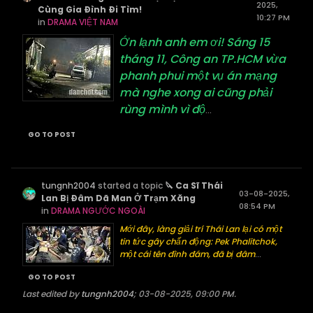
2025,
Cùng Gia Đình Đi Tìm!
10:27 PM
in
DRAMA VIỆT NAM
Ớn lạnh anh em ơi! Sáng 15
tháng 11, Công an TP.HCM vừa
phanh phui một vụ án mạng
mà nghe xong ai cũng phải
rùng mình vì độ
...
GO TO POST
tungnh2004
started a topic
🔪 Ca Sĩ Thái
03-08-2025,
Lan Bị Đâm Dã Man Ở Trạm Xăng
08:54 PM
in
DRAMA NGƯỚC NGOÀI
Mới đây, làng giải trí Thái Lan lại có một
tin tức gây chấn động: Pek Phalitchok,
một cái tên đình đám, đã bị đâm
...
GO TO POST
Last edited by
tungnh2004
;
03-08-2025, 09:00 PM
.