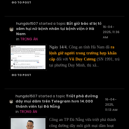
GO TO POST
hungdo1507
started a topic
Bắt giữ bác sĩ bị tố
16-04-
xâm hại nữ bệnh nhân tại bệnh viện ở Hà
2025, 11:36
Nam
AM
in
TRỌNG ÁN
Ngày 14/4
, Công an tỉnh Hà Nam đã
ra
lệnh giữ người trong trường hợp khẩn
cấp
đối với
Vũ Duy Cương
(SN 1991, trú
...
tại phường Duy Minh, thị xã
GO TO POST
hungdo1507
started a topic
Triệt phá đường
16-04-
dây mại dâm trên Telegram hơn 14.000
2025,
thành viên tại Đà Nẵng
11:13 AM
in
TRỌNG ÁN
Công an TP Đà Nẵng vừa triệt phá thành
công đường dây môi giới mại dâm hoạt