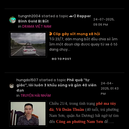
tungnh2004
started a topic
🚗💨 Rapper
24-07-2025,
Bình Gold Bị Bắt
09:06 PM
in
DRAMA VIỆT NAM
🎬 Clip gây sốt mạng xã hội
Tối 23/7, dân mạng bắt đầu chia sẻ ầm
ầm một đoạn clip được quay từ xe ô tô
đang chạy...
GO TO POST
hungdo1507
started a topic
Phê quá “tự
24-04-
giác”, lòi luôn 3 khẩu súng và gần 40 viên
2025, 01:43
đạn
PM
in
TRUYỆN HÀI NHẢM
Chiều 21/4, trong tình trạng
phê ma túy
đá
,
Vũ Doãn Thuần
(40 tuổi, trú phường
Nam Sơn, quận An Dương) bất ngờ tự tìm
...
đến
Công an phường Nam Sơn
để...