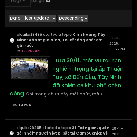
Tags
bắt giữ
elquika28495
started a topic
Kinh hoàng Tây
30-11-
Ninh: Xô xát gia đình, Tài xế tông chết em
2025,
gái ruột
07:55 PM
in
TRỌNG ÁN
Trưa 30/11, một vụ tai nạn
nghiêm trọng tại ấp Thuận
Tây, xã Bến Cầu, Tây Ninh
đã khiến cả khu phố chấn
động
. Chỉ trong chưa đầy một phút, mâu
...
GO TO POST
elquika28495
started a topic
28 “công an, quân
25-11-
đội nhái” người Việt bị bắt tại Campuchia: về
2025,