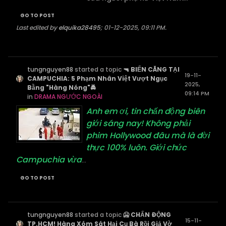
GO TO POST
Last edited by
elquika28495
;
01-12-2025, 09:11 PM
.
tungnguyen88
started a topic
🔫 BIẾN CĂNG TẠI
19-11-
CAMPUCHIA: 5 Phạm Nhân Việt Vượt Ngục
2025,
Bằng "Hàng Nóng"🚔
09:14 PM
in
DRAMA NGƯỚC NGOÀI
Anh em ơi, tin chấn động biên
giới sáng nay! Không phải
phim Hollywood đâu mà là đời
thực 100% luôn. Giới chức
Campuchia vừa
...
GO TO POST
tungnguyen88
started a topic
🥶 CHẤN ĐỘNG
15-11-
TP.HCM! Hàng Xóm Sát Hại Cụ Bà Rồi Giả Vờ