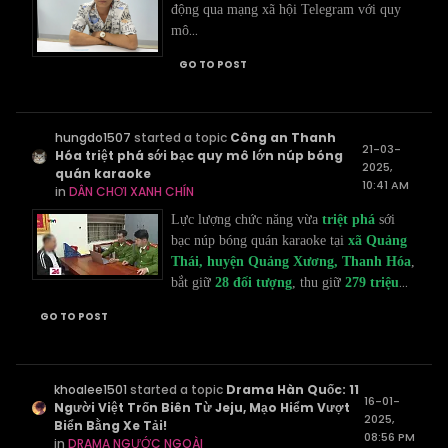
động qua mạng xã hội Telegram với quy
...
mô
GO TO POST
hungdo1507
started a topic
Công an Thanh
21-03-
Hóa triệt phá sới bạc quy mô lớn núp bóng
2025,
quán karaoke
10:41 AM
in
DÂN CHƠI XANH CHÍN
Lực lượng chức năng vừa
triệt phá
sới
bạc núp bóng quán karaoke tại
xã Quảng
Thái, huyện Quảng Xương, Thanh Hóa
,
...
bắt giữ
28 đối tượng
, thu giữ
279 triệu
GO TO POST
khoalee1501
started a topic
Drama Hàn Quốc: 11
16-01-
Người Việt Trốn Biên Từ Jeju, Mạo Hiểm Vượt
2025,
Biển Bằng Xe Tải!
08:56 PM
in
DRAMA NGƯỚC NGOÀI