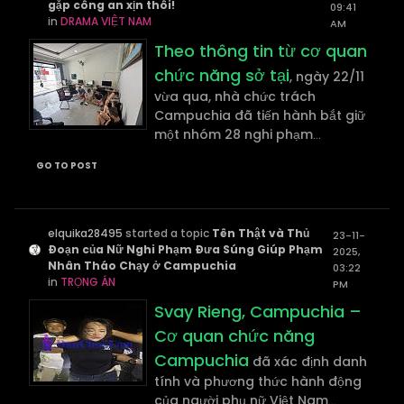
gặp công an xịn thôi!
09:41
in
DRAMA VIỆT NAM
AM
Theo thông tin từ cơ quan
chức năng sở tại
, ngày 22/11
vừa qua, nhà chức trách
Campuchia đã tiến hành bắt giữ
một nhóm 28 nghi phạm
...
GO TO POST
elquika28495
started a topic
Tên Thật và Thủ
23-11-
Đoạn của Nữ Nghi Phạm Đưa Súng Giúp Phạm
2025,
Nhân Tháo Chạy ở Campuchia
03:22
in
TRỌNG ÁN
PM
Svay Rieng, Campuchia –
Cơ quan chức năng
Campuchia
đã xác định danh
tính và phương thức hành động
của người phụ nữ Việt Nam
...