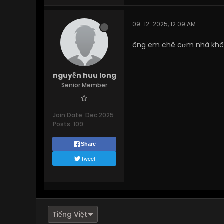
09-12-2025, 12:09 AM
ông em chê cơm nhà khô 
nguyễn huu long
Senior Member
Join Date:
Dec 2025
Posts:
109
Share
Tweet
Tiếng Việt