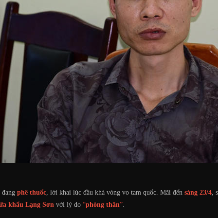
n đang
phê thuốc
, lời khai lúc đầu khá vòng vo tam quốc. Mãi đến
sáng 23/4
, 
cửa khẩu Lạng Sơn
với lý do
“
phòng thân
”
.