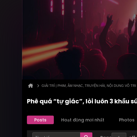
GIẢI TRÍ | PHIM, ÂM NHẠC, TRUYỆN HÀI, NỘI DUNG VÔ TRI
Phê quá “tự giác”, lòi luôn 3 khẩu 
Posts
Hoạt động mới nhất
Photos