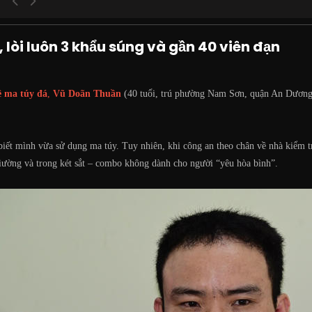
 lòi luôn 3 khẩu súng và gần 40 viên đạn
ê ma túy đá
,
Vũ Doãn Thuần
(40 tuổi, trú phường Nam Sơn, quận An Dương
iết mình vừa sử dụng ma túy. Tuy nhiên, khi công an theo chân về nhà kiểm tr
ường và trong két sắt – combo không dành cho người “yêu hòa bình”.