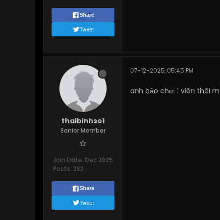
Share
Tweet
07-12-2025, 05:45 PM
anh bảo chơi 1 viên thôi 
thaibinhso1
Senior Member
Join Date:
Dec 2025
Posts:
282
Share
Tweet