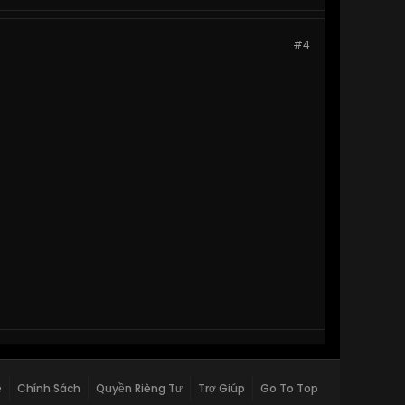
#4
ệ
Chính Sách
Quyền Riêng Tư
Trợ Giúp
Go To Top