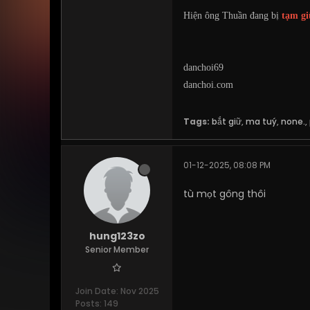
Hiện ông Thuần đang bị
tạm gi
danchoi69
danchoi.com
Tags:
bắt giữ
,
ma tuý
,
none.
,
01-12-2025, 08:08 PM
tù mọt gông thôi
hung123zo
Senior Member
Join Date:
Nov 2025
Posts:
149