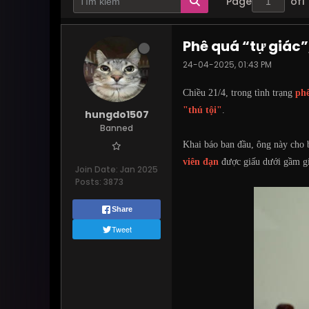
Page
of
1
Phê quá “tự giác”,
24-04-2025, 01:43 PM
Chiều 21/4, trong tình trạng
ph
"thú tội"
.
hungdo1507
Banned
Khai báo ban đầu, ông này cho b
viên đạn
được giấu dưới gầm gi
Join Date:
Jan 2025
Posts:
3873
Share
Tweet