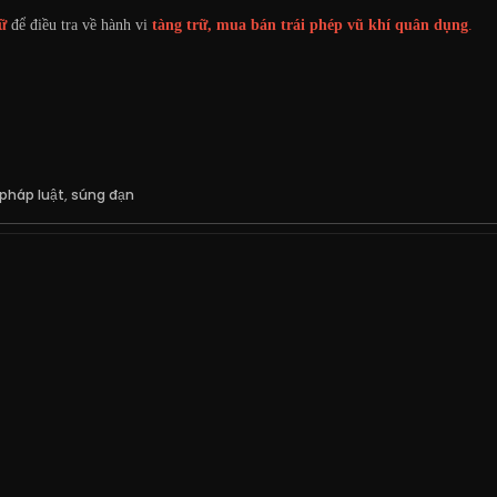
ữ
để điều tra về hành vi
tàng trữ, mua bán trái phép vũ khí quân dụng
.
pháp luật
,
súng đạn