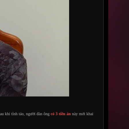
sau khi tỉnh táo, người đàn ông
có 3 tiền án
này mới khai