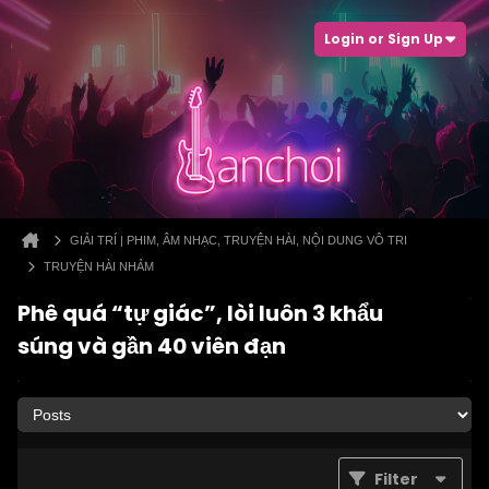
Login or Sign Up
GIẢI TRÍ | PHIM, ÂM NHẠC, TRUYỆN HÀI, NỘI DUNG VÔ TRI
TRUYỆN HÀI NHẢM
Phê quá “tự giác”, lòi luôn 3 khẩu
súng và gần 40 viên đạn
Filter