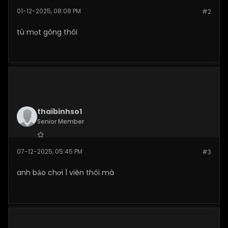
Join Date:
Nov 2025
01-12-2025, 08:08 PM
#2
Posts:
149
tù mọt gông thôi
thaibinhso1
Senior Member
Join Date:
Dec 2025
07-12-2025, 05:45 PM
#3
Posts:
282
anh bảo chơi 1 viên thôi mà