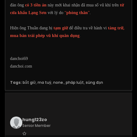
đàn ông
có 3 tiền án
này mới khai nhận đã mua số vũ khí trên
từ
cửa khẩu Lạng Sơn
với lý do
“
phòng thân
”
.
Hiện ông Thuần đang bị
tạm giữ
để điều tra về hành vi
tàng trữ,
mua bán trái phép vũ khí quân dụng
.
danchoi69
danchoi.com
Tags:
bắt giữ
,
ma tuý
,
none.
,
pháp luật
,
súng đạn
hung123zo
Senior Member