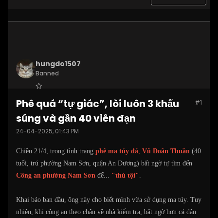
hungdo1507
Banned
Join Date:
Jan 2025
Phê quá “tự giác”, lòi luôn 3 khẩu
#1
Posts:
3873
súng và gần 40 viên đạn
24-04-2025, 01:43 PM
Chiều 21/4, trong tình trạng
phê ma túy đá
,
Vũ Doãn Thuần
(40
tuổi, trú phường Nam Sơn, quận An Dương) bất ngờ tự tìm đến
Công an phường Nam Sơn
để...
"thú tội"
.
Khai báo ban đầu, ông này cho biết mình vừa sử dụng ma túy. Tuy
nhiên, khi công an theo chân về nhà kiểm tra, bất ngờ hơn cả dân