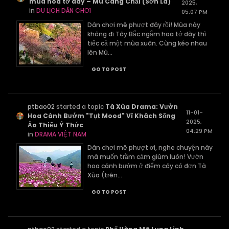
mùa hoa tớ dày – Mù Cang Chải (Sơn La)
2025,
in
DU LỊCH DÂN CHƠI
05:07 PM
Dân chơi mê phượt đây rồi! Mùa này
không đi Tây Bắc ngắm hoa tớ dày thì
tiếc cả một mùa xuân. Cùng kéo nhau
lên Mù...
GO TO POST
ptbao02
started a topic
Tà Xùa Drama: Vườn
11-01-
Hoa Cánh Bướm "Tụt Mood" Vì Khách Sống
2025,
Ảo Thiếu Ý Thức
04:29 PM
in
DRAMA VIỆT NAM
Dân chơi mê phượt ơi, nghe chuyện này
mà muốn trầm cảm giùm luôn! Vườn
hoa cánh bướm ở điểm cây cô đơn Tà
Xùa (trên...
GO TO POST