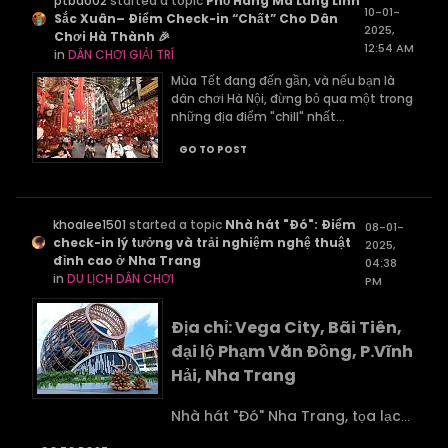
ptbao02
started a topic
Phố Hàng Mã Lung Linh
10-01-
Sắc Xuân– Điểm Check-in “Chất” Cho Dân
2025,
Chơi Hà Thành 🎉
12:54 AM
in
DÂN CHƠI GIẢI TRÍ
Mùa Tết đang đến gần, và nếu bạn là
dân chơi Hà Nội, đừng bỏ qua một trong
những địa điểm "chill" nhất...
GO TO POST
khoalee1501
started a topic
Nhà hát "Đó": Điểm
08-01-
check-in lý tưởng và trải nghiệm nghệ thuật
2025,
đỉnh cao ở Nha Trang
04:38
in
DU LỊCH DÂN CHƠI
PM
Địa chỉ: Vega City, Bãi Tiên,
đại lộ Phạm Văn Đồng, P.Vĩnh
Hải, Nha Trang
Nhà hát "Đó" Nha Trang, tọa lạc
...