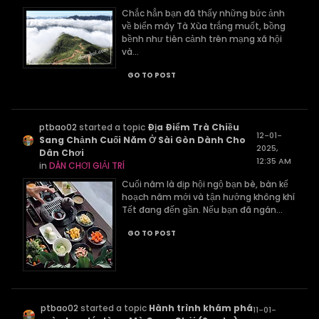
Chắc hẳn bạn đã thấy những bức ảnh
về biển mây Tà Xùa trắng muốt, bồng
bềnh như tiên cảnh trên mạng xã hội
và...
GO TO POST
ptbao02
started a topic
Địa Điểm Trà Chiều
12-01-
Sang Chảnh Cuối Năm Ở Sài Gòn Dành Cho
2025,
Dân Chơi
12:35 AM
in
DÂN CHƠI GIẢI TRÍ
Cuối năm là dịp hội ngộ bạn bè, bàn kế
hoạch năm mới và tận hưởng không khí
Tết đang đến gần. Nếu bạn đã ngán...
GO TO POST
ptbao02
started a topic
Hành trình khám phá
11-01-