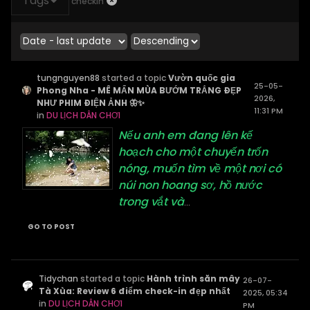
Tags
checkin
tungnguyen88
started a topic
Vườn quốc gia
25-05-
Phong Nha - MÊ MẨN MÙA BƯỚM TRẮNG ĐẸP
2026,
NHƯ PHIM ĐIỆN ẢNH 🦋✨
11:31 PM
in
DU LỊCH DÂN CHƠI
Nếu anh em đang lên kế
hoạch cho một chuyến trốn
nóng, muốn tìm về một nơi có
núi non hoang sơ, hồ nước
trong vắt và
...
GO TO POST
Tidychan
started a topic
Hành trình săn mây
26-07-
Tà Xùa: Review 6 điểm check-in đẹp nhất
2025, 05:34
in
DU LỊCH DÂN CHƠI
PM