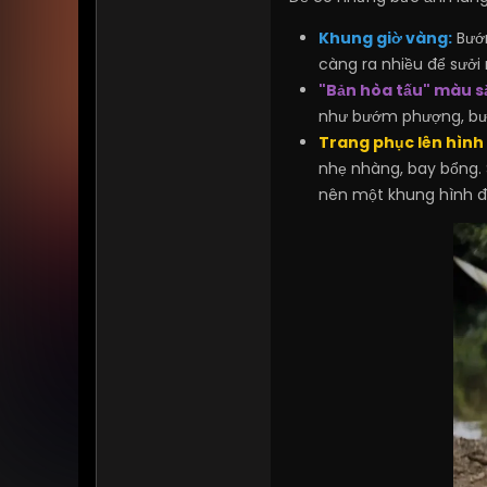
Khung giờ vàng:
Bướ
càng ra nhiều để sưởi
"Bản hòa tấu" màu s
như bướm phượng, bướ
Trang phục lên hình
nhẹ nhàng, bay bổng. 
nên một khung hình đ