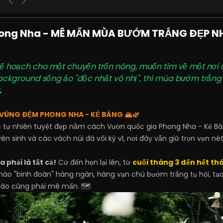
hong Nha - MÊ MẨN MÙA BƯỚM TRẮNG ĐẸP NH
 hoạch cho một chuyến trốn nóng, muốn tìm về một nơi c
ckground sống ảo "độc nhất vô nhị", thì mùa bướm trắng t

I VÙNG ĐỆM PHONG NHA - KẺ BÀNG 🏔️🌿
c tự nhiên tuyệt đẹp nằm cách Vườn quốc gia Phong Nha - Kẻ B
 sinh và các vách núi đá vôi kỳ vĩ, nơi đây vẫn giữ trọn vẹn nét
phải là tất cả!
Cứ đến hẹn lại lên, từ
cuối tháng 3 đến hết th
 chào "binh đoàn" hàng ngàn, hàng vạn chú bướm trắng tụ hội, 
nào cũng phải mê mẩn. 🗺️