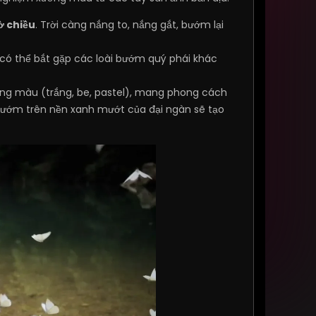
iờ chiều
. Trời càng nắng to, nắng gắt, bướm lại
ó thể bắt gặp các loài bướm quý phái khác
ng màu (trắng, be, pastel), mang phong cách
 bướm trên nền xanh mướt của đại ngàn sẽ tạo