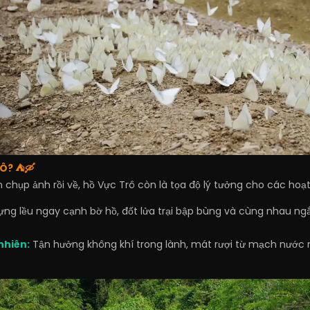
RÔ? ⛺🛶
 chụp ảnh rồi về, hồ Vực Trô còn là tọa độ lý tưởng cho các hoạt
ựng lều ngay cạnh bờ hồ, đốt lửa trại bập bùng và cùng nhau ng
nhiên:
Tận hưởng không khí trong lành, mát rượi từ mạch nước n