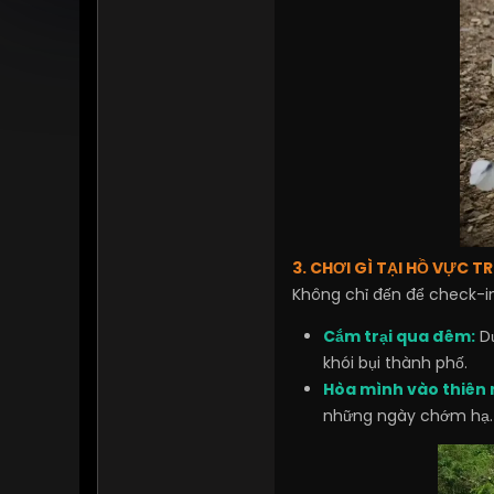
3. CHƠI GÌ TẠI HỒ VỰC T
Không chỉ đến để check-in
Cắm trại qua đêm:
D
khói bụi thành phố.
Hòa mình vào thiên 
những ngày chớm hạ.