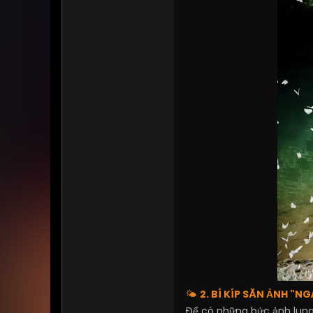
🌤️
2. BÍ KÍP SĂN ẢNH "
Để có những bức ảnh lung 