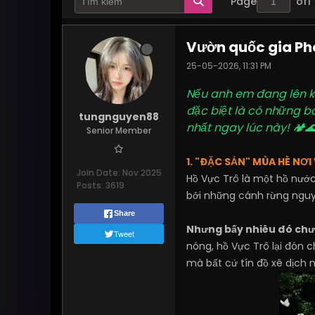
Page
of
1
Vườn quốc gia P
25-05-2026, 11:31 PM
Nếu anh em đang lên kế
đặc biệt là có những ba
tungnguyen88
nhất ngay lúc này! 🏕️
Senior Member
1. "ĐẶC SẢN" MÙA HÈ NƠ
Join Date:
Nov 2025
Hồ Vực Trô là một hồ nướ
Posts:
3619
bởi những cánh rừng nguyên
Share
Nhưng bấy nhiêu đó chưa 
Tweet
nóng, hồ Vực Trô lại đón
mà bất cứ tín đồ xê dịch 