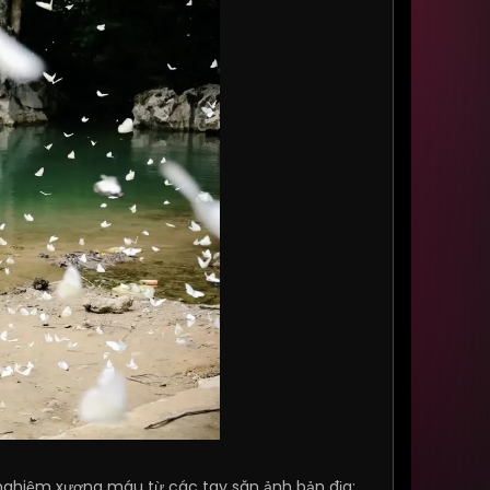
h nghiệm xương máu từ các tay săn ảnh bản địa: