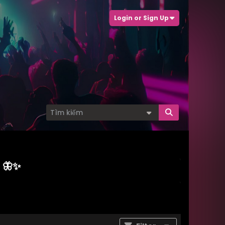
Login or Sign Up
 🦋✨