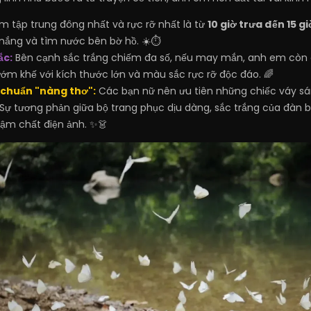
m tập trung đông nhất và rực rỡ nhất là từ
10 giờ trưa đến 15 g
 nắng và tìm nước bên bờ hồ. ☀️⏱️
ắc:
Bên cạnh sắc trắng chiếm đa số, nếu may mắn, anh em còn c
m khế với kích thước lớn và màu sắc rực rỡ độc đáo. 🌈
 chuẩn "nàng thơ":
Các bạn nữ nên ưu tiên những chiếc váy sá
Sự tương phản giữa bộ trang phục dịu dàng, sắc trắng của đàn
ậm chất điện ảnh. ✨👗