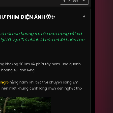
Filter
Ư PHIM ĐIỆN ẢNH 🦋✨
#1
ó núi non hoang sơ, hồ nước trong vắt và
ại hồ Vực Trô chính là câu trả lời hoàn hảo
àng khoảng 20 km về phía tây nam. Bao quanh
 hoang sơ, tĩnh lặng.
áng 5
hằng năm, khi tiết trời chuyển sang ấm
tạo nên một khung cảnh lãng mạn đến nghẹt thở