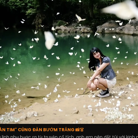
NGÀN TIM" CÙNG ĐÀN BƯỚM TRẮNG 📸👗
linh như bước ra từ truyện cổ tích, anh em nên dắt túi vài kin