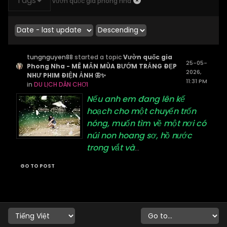
Tags
vườn quốc gia phong nha
tungnguyen88
started a topic
Vườn quốc gia
25-05-
Phong Nha - MÊ MẨN MÙA BƯỚM TRẮNG ĐẸP
2026,
NHƯ PHIM ĐIỆN ẢNH 🦋✨
11:31 PM
in
DU LỊCH DÂN CHƠI
Nếu anh em đang lên kế
hoạch cho một chuyến trốn
nóng, muốn tìm về một nơi có
núi non hoang sơ, hồ nước
trong vắt và
...
GO TO POST