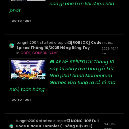
còn gì phê hơn khi được nhà
phát
...
GO TO POST
tungnh2004
started a topic
💥[ROBLOX] Code
28-10-
Spiked Tháng 10/2025 Nóng Bỏng Tay
2025, 10:14
in
CODE, COUPON GAME
PM
🎮 AE HỆ SPİKED ƠI! Tháng 10
này lại cháy hơn bao giờ hết.
Nhà phát hành Momentum
Games vừa tung ra cả rổ mã
mới, toàn hàng
...
GO TO POST
tungnh2004
started a topic
💥 NÓNG HỔI! Full
24-10-
Code Blade X Zombies (Tháng 10/2025):