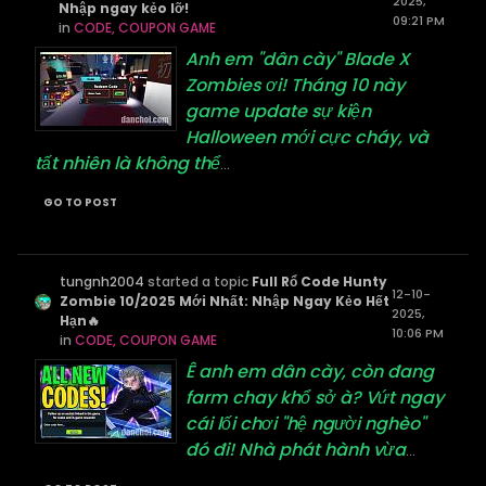
2025,
Nhập ngay kẻo lỡ!
09:21 PM
in
CODE, COUPON GAME
Anh em "dân cày" Blade X
Zombies ơi! Tháng 10 này
game update sự kiện
Halloween mới cực cháy, và
tất nhiên là không thể
...
GO TO POST
tungnh2004
started a topic
Full Rổ Code Hunty
12-10-
Zombie 10/2025 Mới Nhất: Nhập Ngay Kẻo Hết
2025,
Hạn🔥
10:06 PM
in
CODE, COUPON GAME
Ê anh em dân cày, còn đang
farm chay khổ sở à? Vứt ngay
cái lối chơi "hệ người nghèo"
đó đi! Nhà phát hành vừa
...