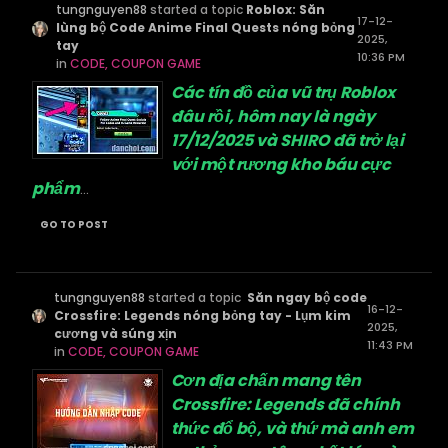
tungnguyen88
started a topic
Roblox: Săn
17-12-
lùng bộ Code Anime Final Quests nóng bỏng
2025,
tay
10:36 PM
in
CODE, COUPON GAME
Các tín đồ của vũ trụ Roblox
đâu rồi, hôm nay là ngày
17/12/2025 và SHIRO đã trở lại
với một rương kho báu cực
phẩm
...
GO TO POST
tungnguyen88
started a topic
​ Săn ngay bộ code
16-12-
Crossfire: Legends nóng bỏng tay - Lụm kim
2025,
cương và súng xịn
11:43 PM
in
CODE, COUPON GAME
Cơn địa chấn mang tên
Crossfire: Legends đã chính
thức đổ bộ, và thứ mà anh em