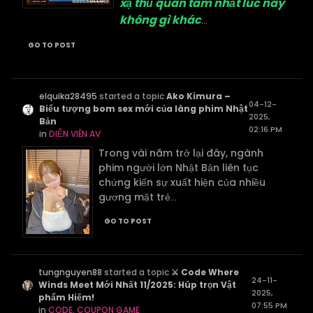
xạ thủ quan tâm nhất lúc này
không gì khác
...
GO TO POST
elquika28495
started a topic
Ako Kimura –
04-12-
Biểu tượng bom sex mới của làng phim Nhật
2025,
Bản
02:16 PM
in
DIỄN VIÊN AV
Trong vài năm trở lại đây, ngành
phim người lớn Nhật Bản liên tục
chứng kiến sự xuất hiện của nhiều
gương mặt trẻ
...
GO TO POST
tungnguyen88
started a topic
⚔️ Code Where
24-11-
Winds Meet Mới Nhất 11/2025: Húp trọn Vật
2025,
phẩm Hiếm!
07:55 PM
in
CODE, COUPON GAME