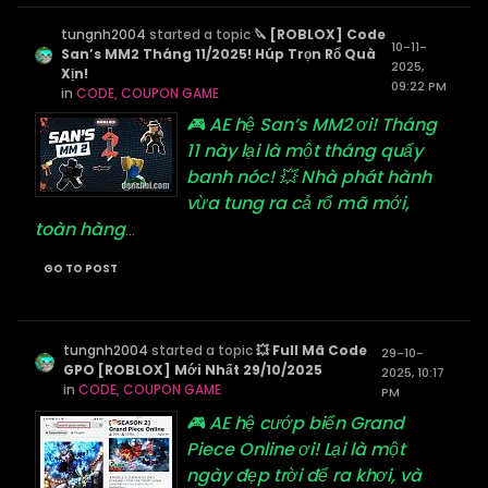
tungnh2004
started a topic
🔪 [ROBLOX] Code
10-11-
San’s MM2 Tháng 11/2025! Húp Trọn Rổ Quà
2025,
Xịn!
09:22 PM
in
CODE, COUPON GAME
🎮 AE hệ San’s MM2 ơi! Tháng
11 này lại là một tháng quẩy
banh nóc! 💥 Nhà phát hành
vừa tung ra cả rổ mã mới,
toàn hàng
...
GO TO POST
tungnh2004
started a topic
💥 Full Mã Code
29-10-
GPO [ROBLOX] Mới Nhất 29/10/2025
2025, 10:17
in
CODE, COUPON GAME
PM
🎮 AE hệ cướp biển Grand
Piece Online ơi! Lại là một
ngày đẹp trời để ra khơi, và