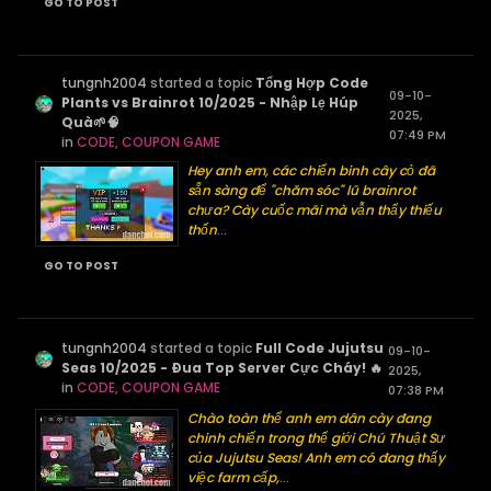
GO TO POST
tungnh2004
started a topic
Tổng Hợp Code
09-10-
Plants vs Brainrot 10/2025 - Nhập Lẹ Húp
2025,
Quà🌱🧠
07:49 PM
in
CODE, COUPON GAME
Hey anh em, các chiến binh cây cỏ đã
sẵn sàng để "chăm sóc" lũ brainrot
chưa? Cày cuốc mãi mà vẫn thấy thiếu
thốn
...
GO TO POST
tungnh2004
started a topic
Full Code Jujutsu
09-10-
Seas 10/2025 - Đua Top Server Cực Cháy! 🔥
2025,
in
CODE, COUPON GAME
07:38 PM
Chào toàn thể anh em dân cày đang
chinh chiến trong thế giới Chú Thuật Sư
của Jujutsu Seas! Anh em có đang thấy
việc farm cấp,
...