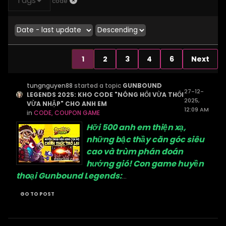
Tags
code
1
2
3
4
6
Next
tungnguyen88
started a topic
GUNBOUND
27-12-
LEGENDS 2025: KHO CODE "NÓNG HỔI VỪA THỔI
2025,
VỪA NHẬP" CHO ANH EM
12:09 AM
in
CODE, COUPON GAME
Hỡi 500 anh em thiện xạ,
những bậc thầy căn góc siêu
cao và trùm phán đoán
hướng gió! Con game huyền
thoại Gunbound Legends:
...
GO TO POST