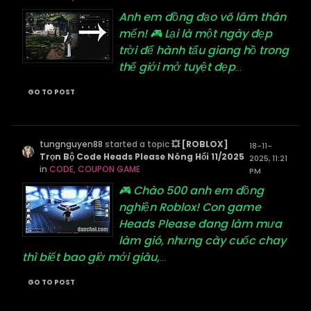
Anh em đồng đạo võ lâm thân
mến! 🎮 Lại là một ngày đẹp
trời để hành tẩu giang hồ trong
thế giới mở tuyệt đẹp
...
GO TO POST
tungnguyen88
started a topic
💥 [ROBLOX]
18-11-
Trọn Bộ Code Heads Please Nóng Hổi 11/2025
2025, 11:21
in
CODE, COUPON GAME
PM
🎮 Chào 500 anh em đồng
nghiện Roblox! Con game
Heads Please đang làm mưa
làm gió, nhưng cày cuốc chay
thì biết bao giờ mới giàu,
...
GO TO POST