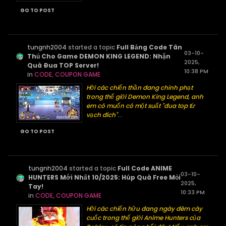
GO TO POST
tungnh2004
started a topic
Full Bảng Code Tân
03-10-
Thủ Cho Game DEMON KING LEGEND: Nhận
2025,
Quà Đua TOP Server!
10:38 PM
in
CODE, COUPON GAME
Hỡi các chiến thần đang chinh phạt
trong thế giới Demon King Legend, anh
em có muốn có một suất "đua top từ
vạch đích"
...
GO TO POST
tungnh2004
started a topic
Full Code ANIME
03-10-
HUNTERS Mới Nhất 10/2025: Húp Quà Free Mỏi
2025,
Tay!
10:33 PM
in
CODE, COUPON GAME
Hỡi các chiến hữu đang ngày đêm cày
cuốc trong thế giới Anime Hunters của