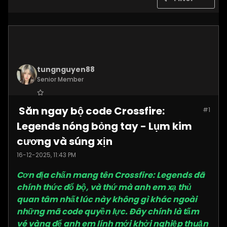
tungnguyen88
Senior Member
Join Date:
Nov 2025
​ Săn ngay bộ code Crossfire:
#1
Posts:
3619
Legends nóng bỏng tay - Lụm kim
cương và súng xịn
16-12-2025, 11:43 PM
Cơn địa chấn mang tên Crossfire: Legends đã
chính thức đổ bộ, và thứ mà anh em xạ thủ
quan tâm nhất lúc này không gì khác ngoài
những mã code quyền lực. Đây chính là tấm
vé vàng để anh em lính mới khởi nghiệp thuận