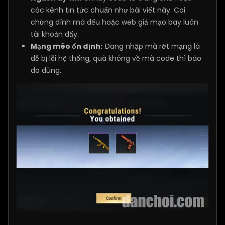
các kênh tin tức chuẩn như bài viết này. Coi
chừng dính mã đểu hoặc web giả mạo bay luôn
tài khoản đấy.
Mạng mẽo ổn định:
Đang nhập mà rớt mạng là
dễ bị lỗi hệ thống, quà không về mà code thì báo
đã dùng.