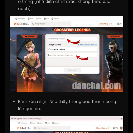
ô trống (nhớ điền chính xác, không thừa dấu
cách).
Bấm xác nhận. Nếu thấy thông báo thành công
là ngon ăn.