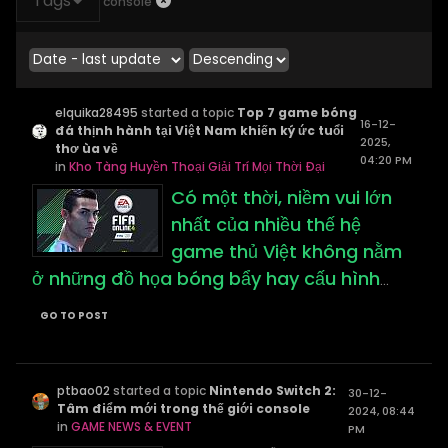
Tags
console
elquika28495
started a topic
Top 7 game bóng
16-12-
đá thịnh hành tại Việt Nam khiến ký ức tuổi
2025,
thơ ùa về
04:20 PM
in
Kho Tàng Huyền Thoại Giải Trí Mọi Thời Đại
Có một thời, niềm vui lớn
nhất của nhiều thế hệ
game thủ Việt không nằm
ở những đồ họa bóng bẩy hay cấu hình
...
GO TO POST
ptbao02
started a topic
Nintendo Switch 2:
30-12-
Tâm điểm mới trong thế giới console
2024, 08:44
in
GAME NEWS & EVENT
PM