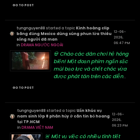
GO TO POST
tungnguyen88
started a topic
Kinh hoàng clip
12-06-
băng đảng Mexico dùng súng phun lửa thiêu
2026,
sống người dã man
06:47 PM
in
DRAMA NGƯỚC NGOÀI
💀 Chào các dân chơi hệ hóng
biến! Một đoạn phim ngắn sặc
mùi bạo lực và chết chóc vừa
được phát tán trên các diễn
...
GO TO POST
tungnguyen88
started a topic
Uẩn khúc vụ
12-06-
nam sinh lớp 8 phân hủy ở căn tin bỏ hoang
2026,
tại TP.HCM
06:23 PM
in
DRAMA VIỆT NAM
🚨 Một vụ việc có nhiều tình tiết