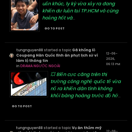
uẩn khúc, ly kỳ vừa xảy ra đang
khiến dư luận tại TP.HCM vô cùng
hoảng hốt và
...
GO TO POST
tungnguyen88
started a topic
Gã khổng lồ
12-06-
Coupang Hàn Quốc lĩnh án phạt lịch sử vì
2026,
làm lộ thông tin
06:13 PM
in
DRAMA NGƯỚC NGOÀI
💥 Biến cực căng trên thị
trường công nghệ quốc tế vừa
nổ ra khiến dân tình không
khỏi bàng hoàng trước độ hớ
...
GO TO POST
tungnguyen88
started a topic
Vụ án thẩm mỹ
12-06-