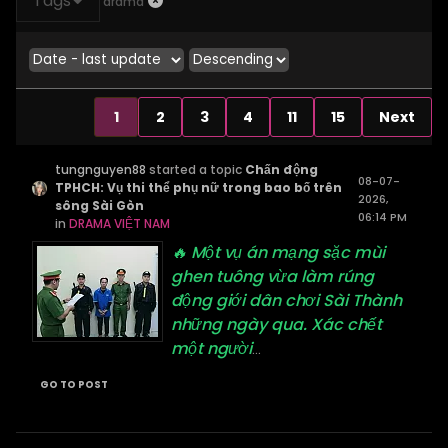
Tags
drama
1
2
3
4
11
15
Next
tungnguyen88
started a topic
Chấn động
08-07-
TPHCH: Vụ thi thể phụ nữ trong bao bố trên
2026,
sông Sài Gòn
06:14 PM
in
DRAMA VIỆT NAM
🔥 Một vụ án mạng sặc mùi
ghen tuông vừa làm rúng
động giới dân chơi Sài Thành
những ngày qua. Xác chết
một người
...
GO TO POST