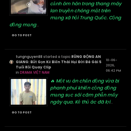
cảnh ôm hôn trong thang máy
lan truyền chóng mặt trên
mạng xã hội Trung Quốc. Cộng
đồng mạng
...
GO TO POST
tungnguyen88
started a topic
RÚNG ĐỘNG AN
10-06-
GIANG: Bắt Gọn Kẻ Biến Thái Hại Đời Bé Gái 5
2026,
Tuổi Rồi Quay Clip
06:42 PM
in
DRAMA VIỆT NAM
🔥 Một vụ án chấn động vừa bị
phanh phui khiến cộng đồng
mạng sục sôi căm phẫn mấy
ngày qua. Kẻ thủ ác đã lợi
...
GO TO POST