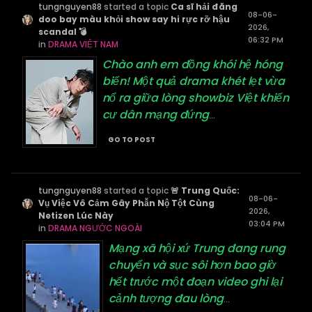
tungnguyen88
started a topic
Ca sĩ hải đăng
08-06-
doo bay màu khỏi show say hi rực rỡ hậu
2026,
scandal 💣
06:32 PM
in
DRAMA VIỆT NAM
Chào anh em đồng khói hệ hóng
biến! Một quả drama khét lẹt vừa
nổ ra giữa lòng showbiz Việt khiến
cư dân mạng đứng
...
GO TO POST
tungnguyen88
started a topic
🚨 Trung Quốc:
08-06-
Vụ Việc Vô Cảm Gây Phẫn Nộ Tột Cùng
2026,
Netizen Lúc Này
03:04 PM
in
DRAMA NGƯỚC NGOÀI
Mạng xã hội xứ Trung đang rung
chuyển và sục sôi hơn bao giờ
hết trước một đoạn video ghi lại
cảnh tượng đau lòng
...