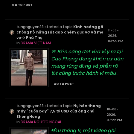
GO TO POST
tungnguyen88
started a topic
Kinh hoàng gã
11-06-
chồng hờ hững rút dao chém gục vợ và mẹ
2026,
vợ ở Phú Thọ
03:55 PM
in
DRAMA VIỆT NAM
🚨 Biến căng đét vừa xảy ra tại
Cao Phong đang khiến cư dân
mạng rúng động và phẫn nộ
tột cùng trước hành vi máu
...
GO TO POST
tungnguyen88
started a topic
Nụ hôn thang
10-06-
máy "cuốn bay" 7,5 tỷ USD của ông chủ
2026,
ShengHong
07:22 PM
in
DRAMA NGƯỚC NGOÀI
Đầu tháng 6, một video ghi