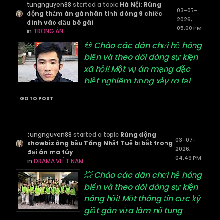
tungnguyen88
started a topic
Hà Nội: Rúng
03-07-
động thảm án gã nhân tình đóng 9 chiếc
2026,
đinh vào đầu bé gái
05:00 PM
in
TRỌNG ÁN
💀 Chào các dân chơi hệ hóng
biến và theo dõi dòng sự kiện
xã hội! Một vụ án mạng đặc
biệt nghiêm trọng xảy ra tại
...
GO TO POST
tungnguyen88
started a topic
Rúng động
03-07-
showbiz ông bầu Tăng Nhật Tuệ bị bắt trong
2026,
đại án ma túy
04:49 PM
in
DRAMA VIỆT NAM
💥 Chào các dân chơi hệ hóng
biến và theo dõi dòng sự kiện
nóng hổi! Một thông tin cực kỳ
giật gân vừa làm nổ tung
...