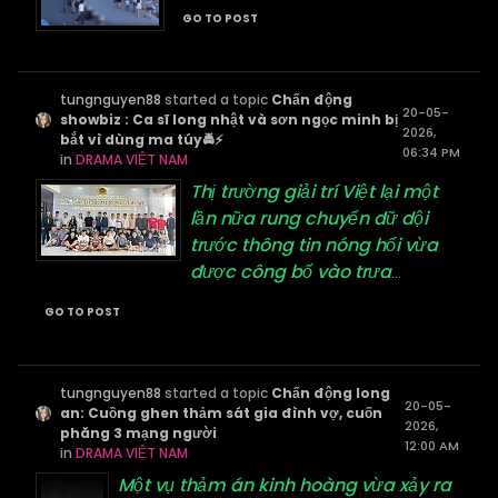
GO TO POST
tungnguyen88
started a topic
Chấn động
20-05-
showbiz : Ca sĩ long nhật và sơn ngọc minh bị
2026,
bắt vì dùng ma túy🚔⚡
06:34 PM
in
DRAMA VIỆT NAM
Thị trường giải trí Việt lại một
lần nữa rung chuyển dữ dội
trước thông tin nóng hổi vừa
được công bố vào trưa
...
GO TO POST
tungnguyen88
started a topic
Chấn động long
20-05-
an: Cuồng ghen thảm sát gia đình vợ, cuốn
2026,
phăng 3 mạng người
12:00 AM
in
DRAMA VIỆT NAM
Một vụ thảm án kinh hoàng vừa xảy ra