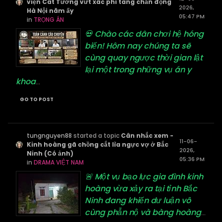
viện Cát Tường vứt xác phi tang chấn động
2026,
Hà Nội năm ấy
05:47 PM
in
TRỌNG ÁN
💀 Chào các dân chơi hệ hóng
biến! Hôm nay chúng ta sẽ
cùng quay ngược thời gian lật
lại một trong những vụ án y
khoa
...
GO TO POST
tungnguyen88
started a topic
Cân nhắc xem -
11-06-
Kinh hoàng gã chồng cắt lìa ngực vợ ở Bắc
2026,
Ninh (Có ảnh)
05:36 PM
in
DRAMA VIỆT NAM
🚨 Một vụ bạo lực gia đình kinh
hoàng vừa xảy ra tại tỉnh Bắc
Ninh đang khiến dư luận vô
cùng phẫn nộ và bàng hoàng
...