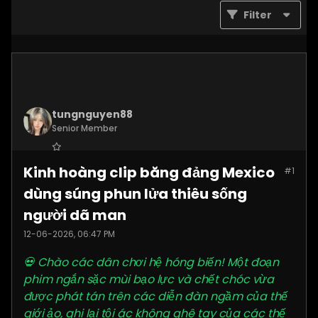
Filter
tungnguyen88
Senior Member
Join Date:
Nov 2025
Kinh hoàng clip băng đảng Mexico
#1
Posts:
3619
dùng súng phun lửa thiêu sống
người dã man
12-06-2026, 06:47 PM
💀 Chào các dân chơi hệ hóng biến! Một đoạn
phim ngắn sặc mùi bạo lực và chết chóc vừa
được phát tán trên các diễn đàn ngầm của thế
giới ảo, ghi lại tội ác không ghê tay của các thế