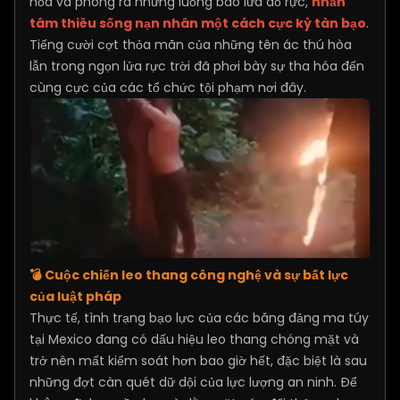
hỏa và phóng ra những luồng bão lửa đỏ rực,
nhẫn
tâm thiêu sống nạn nhân một cách cực kỳ tàn bạo
.
Tiếng cười cợt thỏa mãn của những tên ác thú hòa
lẫn trong ngọn lửa rực trời đã phơi bày sự tha hóa đến
cùng cực của các tổ chức tội phạm nơi đây.
💣 Cuộc chiến leo thang công nghệ và sự bất lực
của luật pháp
Thực tế, tình trạng bạo lực của các băng đảng ma túy
tại Mexico đang có dấu hiệu leo thang chóng mặt và
trở nên mất kiểm soát hơn bao giờ hết, đặc biệt là sau
những đợt càn quét dữ dội của lực lượng an ninh. Để