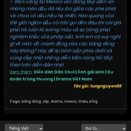
✨ Biến căng tại Mexico vẫn đang tiếp diễn với
những màn đấu đá nảy lửa giữa các phe phái
và chưa có dấu hiệu hạ nhiệt. Hào quang của
thế giới ngầm dẫu có mời gọi đến đâu thì cái giá
phải trả luôn là xương máu và sự trừng phạt
nghiêm khắc của pháp luật. Anh em có suy nghĩ
gì về mức độ manh động của các băng đảng
này không? Hãy để lại bình luận phía dưới và
cùng cập nhật những diễn biến nóng hổi tiếp
theo trên diễn đàn nhé!
Xem thêm
:
Diễn đàn Dân Chơi
|
Ảnh gái xinh
|
Dự
đoán trúng thưởng
|
Drama Việt Nam
Tác giả: tungnguyen88
Tags:
băng đảng
,
clip
,
drama
,
mexco
,
thiêu sống