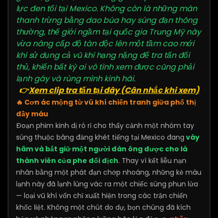
lực đen tối tại Mexico. Không còn là những màn
thanh trừng bằng dao búa hay súng đạn thông
thường, thế giới ngầm tại quốc gia Trung Mỹ này
vừa nâng cấp độ tàn độc lên một tầm cao mới
khi sử dụng cả vũ khí hạng nặng để tra tấn đối
thủ, khiến bất kỳ ai vô tình xem được cũng phải
lạnh gáy và rùng mình kinh hãi.
👉
Xem clip tra tấn tại đây (Cân nhắc khi xem)
🔥 Cơn ác mộng từ vũ khí chiến tranh giữa phố thị
đầy máu
Đoạn phim kinh dị rò rỉ cho thấy cảnh một nhóm tay
súng thuộc băng đảng khét tiếng tại Mexico đang
vây
hãm và bắt giữ một người đàn ông được cho là
thành viên của phe đối địch
. Thay vì kết liễu nạn
nhân bằng một phát đạn chớp nhoáng, những kẻ máu
lạnh này đã lạnh lùng vác ra một chiếc súng phun lửa
— loại vũ khí vốn chỉ xuất hiện trong các trận chiến
khốc liệt. Không một chút do dự, bọn chúng đã kích