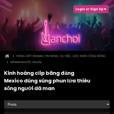
Login or Sign Up
HÓNG HỚT DRAMA | TIN NÓNG, VỤ VIỆC, GÓC NHÌN CỘNG ĐỒNG
DRAMA NGƯỚC NGOÀI
Kinh hoàng clip băng đảng
Mexico dùng súng phun lửa thiêu
sống người dã man