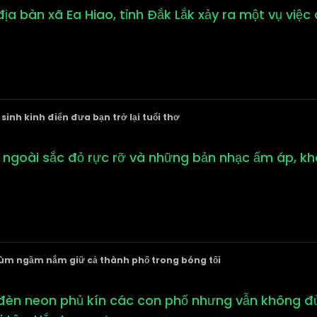
địa bàn xã Ea Hiao, tỉnh Đắk Lắk xảy ra một vụ việ
inh kinh điển đưa bạn trở lại tuổi thơ
 ngoài sắc đỏ rực rỡ và những bản nhạc ấm áp, kh
rùm ngầm nắm giữ cả thành phố trong bóng tối
 đèn neon phủ kín các con phố nhưng vẫn không đủ