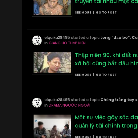
truyền tai nhau một cá
SEE MORE
|
GO TO POST
elquika28495
started a topic
Long “đầu bò”: Cá
in
GIANG HỒ THẬP NIÊN
Thập niên 90, khi đất 
xã hội cũng bắt đầu hì
SEE MORE
|
GO TO POST
elquika28495
started a topic
Chồng trắng tay s
in
DRAMA NGƯỚC NGOÀI
Một sự việc gây sốc đa
quản lý tài chính tron
SEE MORE
|
GO TO POST