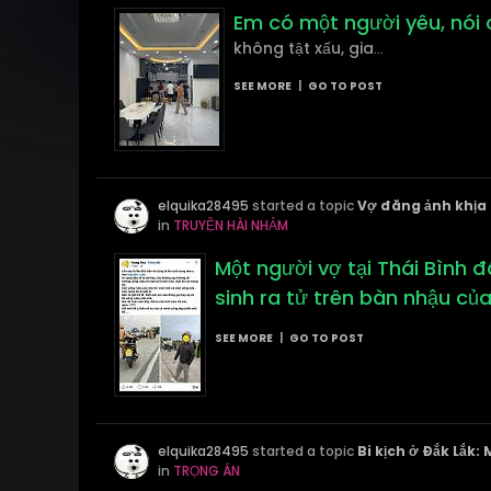
Em có một người yêu, nói
không tật xấu, gia
...
SEE MORE
|
GO TO POST
elquika28495
started a topic
Vợ đăng ảnh khịa 
in
TRUYỆN HÀI NHẢM
Một người vợ tại Thái Bình
sinh ra tử trên bàn nhậu củ
SEE MORE
|
GO TO POST
elquika28495
started a topic
Bi kịch ở Đắk Lắk:
in
TRỌNG ÁN