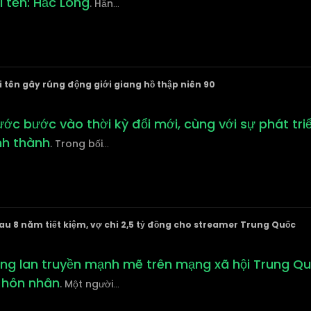
i tên: Hắc Long
. Hắn
...
i tên gây rúng động giới giang hồ thập niên 90
nước bước vào thời kỳ đổi mới, cùng với sự phát tr
nh thành
. Trong bối
...
au 8 năm tiết kiệm, vợ chi 2,5 tỷ đồng cho streamer Trung Quốc
ng lan truyền mạnh mẽ trên mạng xã hội Trung Quố
g hôn nhân
. Một người
...