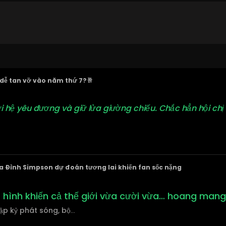
dễ tan vỡ vào năm thứ 7?🥂
hệ yêu đương và giữ lửa giường chiếu. Chắc hẳn hội chị 
a Đình Simpson dự đoán tương lai khiến fan sốc nặng
 hình khiến cả thế giới vừa cười vừa… hoang mang
ập kỷ phát sóng, bộ
...