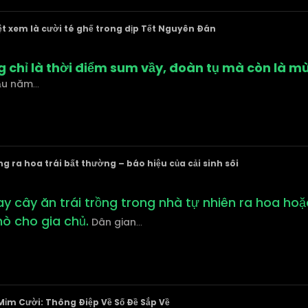
ệt xem là cười té ghế trong dịp Tết Nguyên Đán
chỉ là thời điểm sum vầy, đoàn tụ mà còn là mù
ầu năm
...
g ra hoa trái bất thường – báo hiệu của cải sinh sôi
y cây ăn trái trồng trong nhà tự nhiên ra hoa hoặ
ò cho gia chủ.
Dân gian
...
ỉm Cười: Thông Điệp Về Số Đề Sắp Về