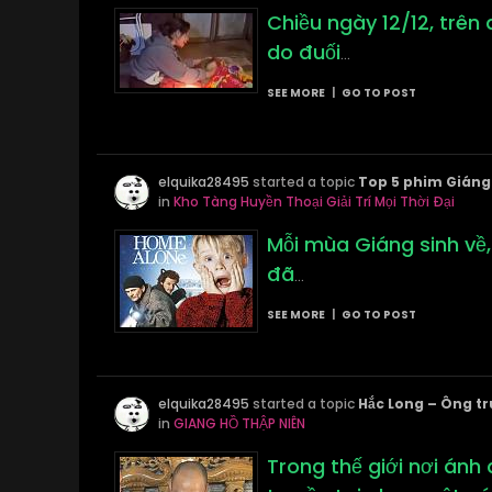
Chiều ngày 12/12, trên 
do đuối
...
SEE MORE
|
GO TO POST
elquika28495
started a topic
Top 5 phim Giáng s
in
Kho Tàng Huyền Thoại Giải Trí Mọi Thời Đại
Mỗi mùa Giáng sinh về,
đã
...
SEE MORE
|
GO TO POST
elquika28495
started a topic
Hắc Long – Ông t
in
GIANG HỒ THẬP NIÊN
Trong thế giới nơi ánh