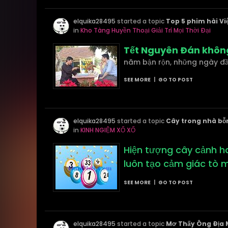
elquika28495
started a topic
Top 5 phim hài Vi
in
Kho Tàng Huyền Thoại Giải Trí Mọi Thời Đại
Tết Nguyên Đán không 
năm bận rộn, những ngày đ
SEE MORE
|
GO TO POST
elquika28495
started a topic
Cây trong nhà bỗn
in
KINH NGIỆM XỔ XỐ
Hiện tượng cây cảnh ha
luôn tạo cảm giác tò m
SEE MORE
|
GO TO POST
elquika28495
started a topic
Mơ Thấy Ông Địa M