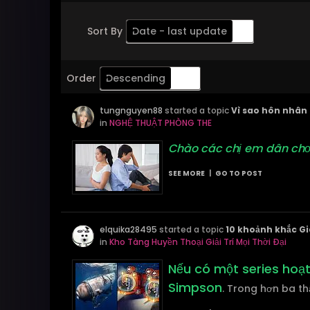
Sort By
Date - last update
Order
Descending
tungnguyen88
started a topic
Vì sao hôn nhân 
in
NGHỆ THUẬT PHÒNG THE
Chào các chị em dân chơi 
SEE MORE
|
GO TO POST
elquika28495
started a topic
10 khoảnh khắc Gi
in
Kho Tàng Huyền Thoại Giải Trí Mọi Thời Đại
Nếu có một series hoạt
Simpson
. Trong hơn ba th