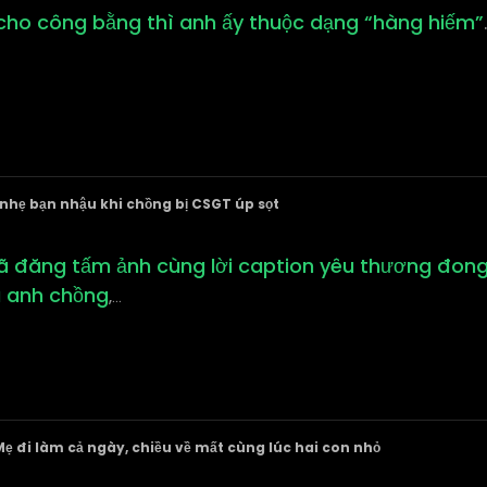
 cho công bằng thì anh ấy thuộc dạng “hàng hiếm”
nhẹ bạn nhậu khi chồng bị CSGT úp sọt
 đã đăng tấm ảnh cùng lời caption yêu thương đo
a anh chồng
,
...
 Mẹ đi làm cả ngày, chiều về mất cùng lúc hai con nhỏ