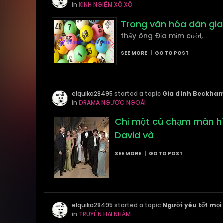
in
KINH NGIỆM XỔ XỐ
Trong văn hóa dân gian
thấy ông Địa mỉm cười,
...
SEE MORE
|
GO TO POST
elquika28495
started a topic
Gia đình Beckham
in
DRAMA NGƯỚC NGOÀI
Chỉ một cú chạm màn hìn
David và
...
SEE MORE
|
GO TO POST
elquika28495
started a topic
Người yêu tốt mọi 
in
TRUYỆN HÀI NHẢM