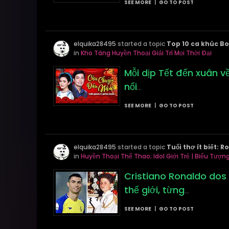
SEE MORE
|
GO TO POST
elquika28495
started a topic
Top 10 ca khúc Bo
in
Kho Tàng Huyền Thoại Giải Trí Mọi Thời Đại
Mỗi dịp Tết đến xuân v
nổi
...
SEE MORE
|
GO TO POST
elquika28495
started a topic
Tuổi thơ ít biết:
in
Huyền Thoại Thể Thao; Idol Giới Trẻ | Biểu Tượng 
Cristiano Ronaldo dos 
thế giới, từng
...
SEE MORE
|
GO TO POST