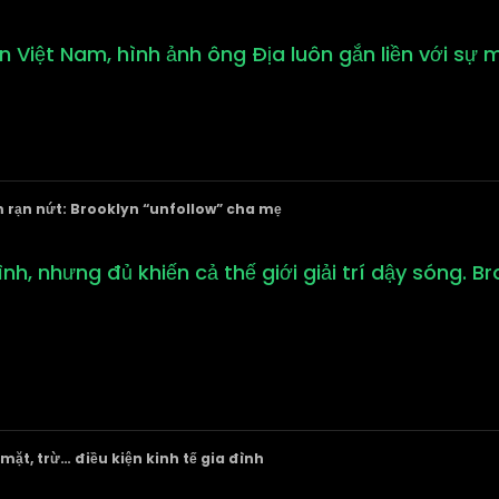
 Việt Nam, hình ảnh ông Địa luôn gắn liền với sự m
 rạn nứt: Brooklyn “unfollow” cha mẹ
h, nhưng đủ khiến cả thế giới giải trí dậy sóng. B
mặt, trừ… điều kiện kinh tế gia đình