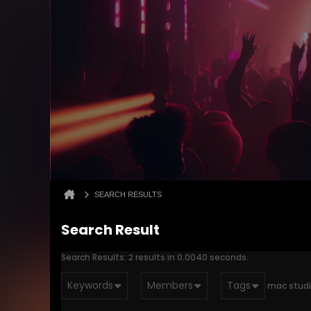
SEARCH RESULTS
Search Result
Search Results:
2 results in 0.0040 seconds.
Keywords
Members
Tags
mac stud