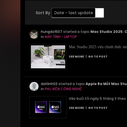
Sort By
Date - last update
Order
hungdo1507
Descending
started a topic
Mac Studio 2025: 
in
MÁY TÍNH - LAPTOP
Mac Studio 2025 vừa chính thức mở 
SEE MORE
|
GO TO POST
datlinh02
started a topic
Apple Ra Mắt Mac Stu
in
PHỤ KIỆN CÔNG NGHỆ
Vào buổi tối ngày 5 tháng 3 theo
SEE MORE
|
GO TO POST