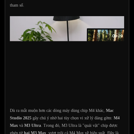
tham số.
Dù ra mắt muộn hơn các dòng máy dùng chip M4 khác,
Mac
Studio 2025
gây chú ý nhờ hai tùy chọn vi xử lý đáng gờm:
M4
Max
và
M3 Ultra
. Trong đó, M3 Ultra là "quái vật" chip được
ghép từ
hai M3 Max
, vượt trội cả M4 Max về hiệu suất. Đây là