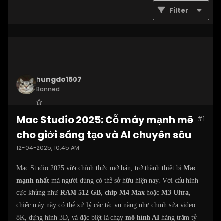
Filter
hungdo1507
Banned
Join Date:
Jan 2025
Mac Studio 2025: Cỗ máy mạnh mẽ
#1
Posts:
3873
cho giới sáng tạo và AI chuyên sâu
12-04-2025, 10:45 AM
Mac Studio 2025 vừa chính thức mở bán, trở thành thiết bị
Mac
mạnh nhất
mà người dùng có thể sở hữu hiện nay. Với cấu hình
cực khủng như
RAM 512 GB
,
chip M4 Max
hoặc
M3 Ultra
,
chiếc máy này có thể xử lý các tác vụ nặng như chỉnh sửa video
8K, dựng hình 3D, và đặc biệt là chạy
mô hình AI
hàng trăm tỷ