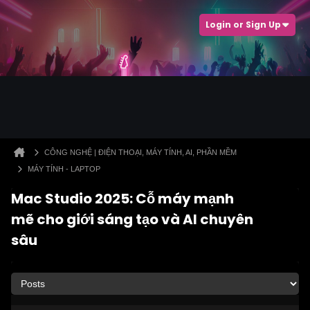
Login or Sign Up
CÔNG NGHỆ | ĐIỆN THOẠI, MÁY TÍNH, AI, PHẦN MỀM
MÁY TÍNH - LAPTOP
Mac Studio 2025: Cỗ máy mạnh
mẽ cho giới sáng tạo và AI chuyên
sâu