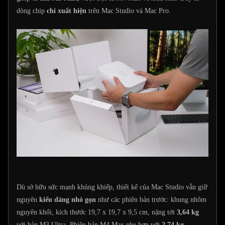
dòng chip
chỉ xuất hiện
trên Mac Studio và Mac Pro.
Dù sở hữu sức mạnh khủng khiếp, thiết kế của Mac Studio vẫn giữ
nguyên
kiểu dáng nhỏ gọn
như các phiên bản trước: khung nhôm
nguyên khối, kích thước 19,7 x 19,7 x 9,5 cm, nặng tới
3,64 kg
với bản M3 Ultra. Phiên bản M4 Max nhẹ hơn với
2,74 kg
.