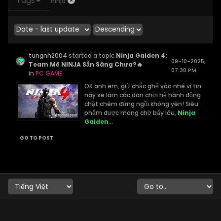
Tags
ninja
tungnh2004
started a topic
Ninja Gaiden 4:
09-10-2025,
Team Mê NINJA Sẵn Sàng Chưa?🔥
07:30 PM
in
PC GAME
OK anh em, giữ chắc ghế vào nhé vì tin
này sẽ làm các dân chơi hệ hành động
chặt chém đứng ngồi không yên! Siêu
phẩm được mong chờ bấy lâu,
Ninja
Gaiden
...
GO TO POST