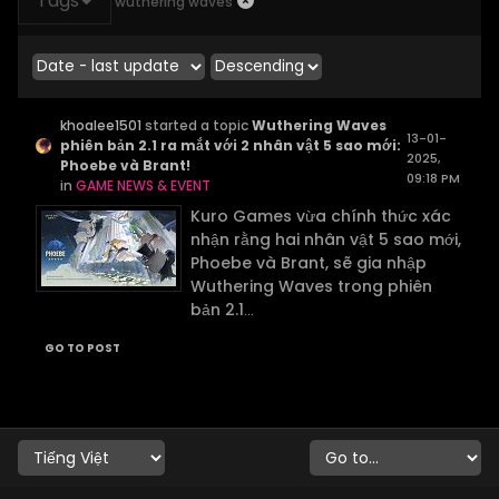
Tags
wuthering waves
khoalee1501
started a topic
Wuthering Waves
13-01-
phiên bản 2.1 ra mắt với 2 nhân vật 5 sao mới:
2025,
Phoebe và Brant!
09:18 PM
in
GAME NEWS & EVENT
Kuro Games vừa chính thức xác
nhận rằng hai nhân vật 5 sao mới,
Phoebe và Brant, sẽ gia nhập
Wuthering Waves trong phiên
bản 2.1
...
GO TO POST