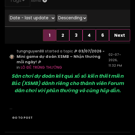
Tags
xsmb
1
2
3
4
6
Next
tungnguyen88
started a topic
🎉 03/07/2026 -
02-07-
Mini game dự đoán XSMB – Nhận thưởng
2026,
mỗi ngày! 🎉
11:32 PM
in
LÔ ĐỀ TRÚNG THƯỞNG
Sân chơi dự đoán kết quả xổ số kiến thiết miền
Bắc (XSMB) dành riêng cho thành viên Forum
dân chơi với phần thưởng vô cùng hấp dẫn.
...
GO TO POST