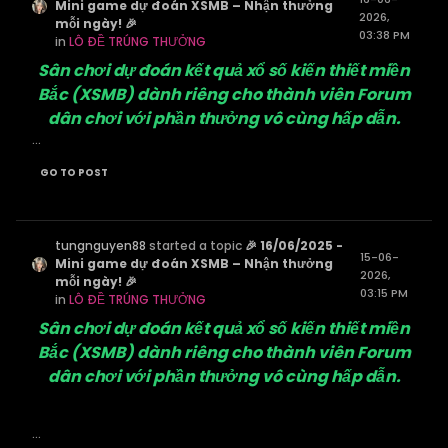
Mini game dự đoán XSMB – Nhận thưởng
2026,
mỗi ngày! 🎉
03:38 PM
in
LÔ ĐỀ TRÚNG THƯỞNG
Sân chơi dự đoán kết quả xổ số kiến thiết miền
Bắc (XSMB) dành riêng cho thành viên Forum
dân chơi với phần thưởng vô cùng hấp dẫn.
...
GO TO POST
tungnguyen88
started a topic
🎉 16/06/2025 -
15-06-
Mini game dự đoán XSMB – Nhận thưởng
2026,
mỗi ngày! 🎉
03:15 PM
in
LÔ ĐỀ TRÚNG THƯỞNG
Sân chơi dự đoán kết quả xổ số kiến thiết miền
Bắc (XSMB) dành riêng cho thành viên Forum
dân chơi với phần thưởng vô cùng hấp dẫn.
...