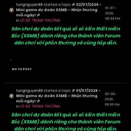
tungnguyen88
started a topic
🎉 02/07/2026 -
01-07-
Mini game dự đoán XSMB – Nhận thưởng
2026,
mỗi ngày! 🎉
08:49 PM
in
LÔ ĐỀ TRÚNG THƯỞNG
Sân chơi dự đoán kết quả xổ số kiến thiết miền
Bắc (XSMB) dành riêng cho thành viên Forum
dân chơi với phần thưởng vô cùng hấp dẫn.
...
GO TO POST
tungnguyen88
started a topic
🎉 01/07/2026 -
30-06-
Mini game dự đoán XSMB – Nhận thưởng
2026,
mỗi ngày! 🎉
09:00 PM
in
LÔ ĐỀ TRÚNG THƯỞNG
Sân chơi dự đoán kết quả xổ số kiến thiết miền
Bắc (XSMB) dành riêng cho thành viên Forum
dân chơi với phần thưởng vô cùng hấp dẫn.