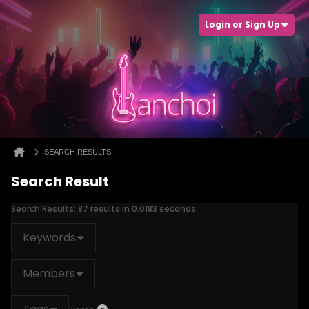
Login or Sign Up
SEARCH RESULTS
Search Result
Search Results:
87 results in 0.0183 seconds.
Keywords
Members