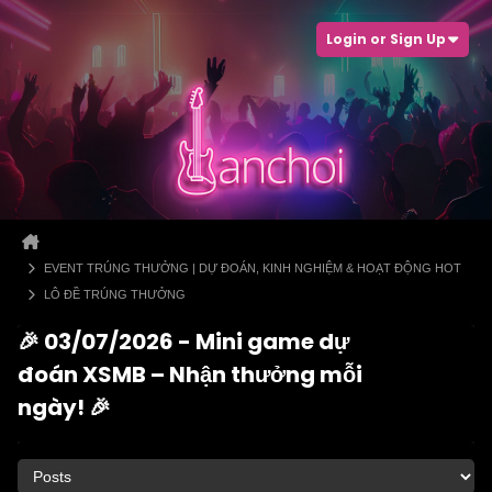
Login or Sign Up
EVENT TRÚNG THƯỞNG | DỰ ĐOÁN, KINH NGHIỆM & HOẠT ĐỘNG HOT
LÔ ĐỀ TRÚNG THƯỞNG
🎉 03/07/2026 - Mini game dự
đoán XSMB – Nhận thưởng mỗi
ngày! 🎉