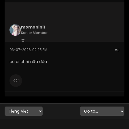
momonini1
Senior Member
Join Date:
Apr 2026
03-07-2026, 02:25 PM
#3
Posts:
5399
có ai chơi nữa đâu
😞
1