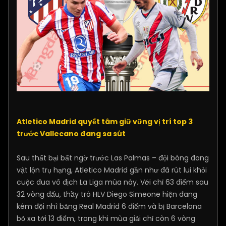
Atletico Madrid quyết tâm giữ vững vị trí top 3
trước Vallecano đang sa sút
Sau thất bại bất ngờ trước Las Palmas – đội bóng đang
vật lộn trụ hạng, Atletico Madrid gần như đã rút lui khỏi
cuộc đua vô địch La Liga mùa này. Với chỉ 63 điểm sau
32 vòng đấu, thầy trò HLV Diego Simeone hiện đang
kém đội nhì bảng Real Madrid 6 điểm và bị Barcelona
bỏ xa tới 13 điểm, trong khi mùa giải chỉ còn 6 vòng