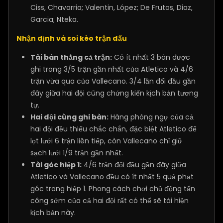
Ciss, Chavarria; Valentin, López; De Frutos, Diaz,
Garcia; Nteka.
Nhận định và soi kèo trận đấu
Tài bàn thắng cả trận:
Có ít nhất 3 bàn được
ghi trong 3/5 trận gần nhất của Atletico và 4/6
trận vừa qua của Vallecano. 3/4 lần đối đầu gần
đây giữa hai đội cũng chứng kiến kịch bản tương
tự.
Hai đội cùng ghi bàn:
Hàng phòng ngự của cả
hai đội đều thiếu chắc chắn, đặc biệt Atletico để
lọt lưới 6 trận liên tiếp, còn Vallecano chỉ giữ
sạch lưới 1/9 trận gần nhất.
Tài góc hiệp 1:
4/6 trận đối đầu gần đây giữa
Atletico và Vallecano đều có ít nhất 5 quả phạt
góc trong hiệp 1. Phong cách chơi chủ động tấn
công sớm của cả hai đội rất có thể sẽ tái hiện
kịch bản này.