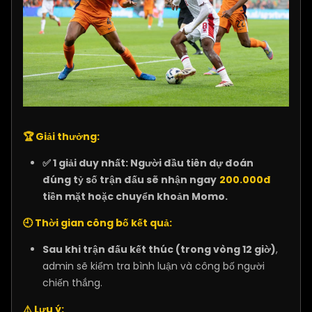
🏆 Giải thưởng:
✅ 1 giải duy nhất: Người đầu tiên dự đoán
đúng tỷ số trận đấu sẽ nhận ngay
200.000đ
tiền mặt hoặc chuyển khoản Momo.
🕘 Thời gian công bố kết quả:
Sau khi trận đấu kết thúc (trong vòng 12 giờ)
,
admin sẽ kiểm tra bình luận và công bố người
chiến thắng.
⚠️ Lưu ý: