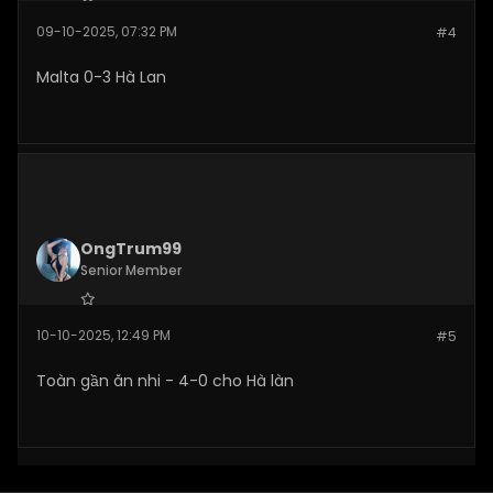
Join Date:
Jun 2025
09-10-2025, 07:32 PM
#4
Posts:
4099
Malta 0-3 Hà Lan
OngTrum99
Senior Member
Join Date:
Jul 2025
10-10-2025, 12:49 PM
#5
Posts:
4305
Toàn gần ăn nhi - 4-0 cho Hà làn