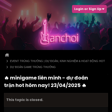
Login or Sign Up
EVENT TRÚNG THƯỞNG | DỰ ĐOÁN, KINH NGHIỆM & HOẠT ĐỘNG HOT
DỰ ĐOÁN GAME TRÚNG THƯỞNG
🔥 minigame liên minh - dự đoán
trận hot hôm nay! 23/04/2025 🔥
This topic is closed.