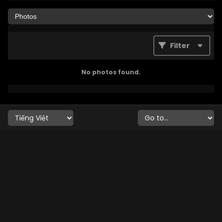
Filter
No photos found.