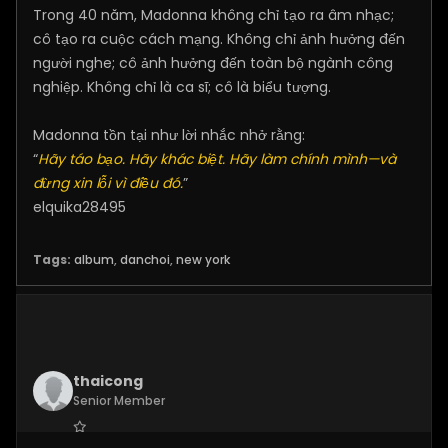
Trong 40 năm, Madonna không chỉ tạo ra âm nhạc;
cô tạo ra cuộc cách mạng. Không chỉ ảnh hưởng đến
người nghe; cô ảnh hưởng đến toàn bộ ngành công
nghiệp. Không chỉ là ca sĩ; cô là biểu tượng.
Madonna tồn tại như lời nhắc nhở rằng:
“
Hãy táo bạo. Hãy khác biệt. Hãy làm chính mình—và
đừng xin lỗi vì điều đó.
”
elquika28495
Tags:
album
,
danchoi
,
new york
thaicong
Senior Member