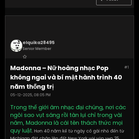
elquika28495
Senior Member
Join Date:
Nov 2025
Madonna – Nữ hoàng nhạc Pop
#1
Posts:
2062
không ngai và bí mật hành trình 40
năm thống trị
05-12-2025, 08:05 PM
Trong thế giới âm nhạc đại chúng, nơi các
ngôi sao vụt sáng rồi tàn lụi chỉ trong vài
năm, Madonna là cái tên thách thức mọi
quy luật
. Hơn 40 năm kể từ ngày cô gái nhỏ đến từ
Michigan đặt chân lên đất New York với vỏn vẹn 35