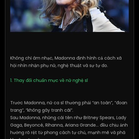
Không chỉ âm nhạc, Madonna định hình cả cách xã
hội nhìn nhận phụ nữ, nghệ thuật và sự tự do.
1. Thay đổi chuẩn mực về nữ nghệ sĩ
Trước Madonna, nữ ca sĩ thường phải “an toàn”, “đoan
trang”, “không gây tranh cãi”.
Sau Madonna, những cái tên như Britney Spears, Lady
Gaga, Beyoncé, Rihanna, Ariana Grande… đều chịu ảnh
hưởng rõ rệt từ phong cách tự chủ, mạnh mẽ và phá