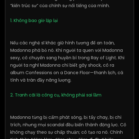
“kiến trúc sư” của chính sự nổi tiếng của mình.
1. Không bao giờ lặp lại
Nếu các nghệ sĩ khác giữ hình tượng để an toàn,
Madonna phá bỏ nó. Khi người ta quen với Madonna
sexy, cô chuyển sang huyền bí trong Ray of Light. Khi
người ta nghĩ Madonna chỉ biết gây shock, cô ra
album Confessions on a Dance Floor—thanh lịch, cá
tính và tràn đầy năng lượng.
2. Tranh cãi là công cụ, không phải sai lầm
Madonna từng bị cấm phát sóng, bị tẩy chay, bị chỉ
trích, nhưng mọi scandal đều biến thành động lực. Cô
không chạy theo sự chấp thuận; cô tạo ra nó. Chính