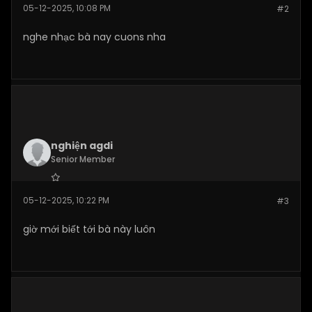
Join Date:
Nov 2025
05-12-2025, 10:08 PM
#2
Posts:
189
nghe nhạc bà nay cuons nha
nghiện agdi
Senior Member
Join Date:
Nov 2025
05-12-2025, 10:22 PM
#3
Posts:
184
giờ mới biết tới bà này luôn