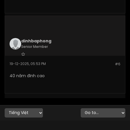
dinhbaphong
Senior Member
Join Date:
Dec 2025
19-12-2025, 05:53 PM
#6
Posts:
276
40 năm đỉnh cao