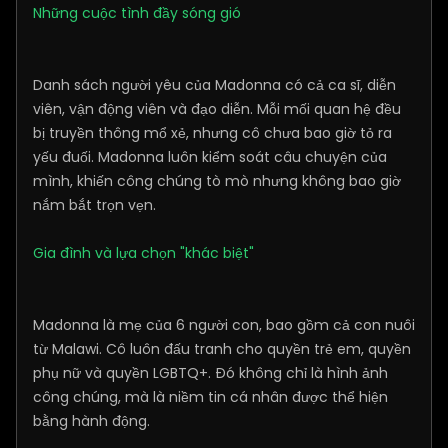
Những cuộc tình đầy sóng gió
Danh sách người yêu của Madonna có cả ca sĩ, diễn
viên, vận động viên và đạo diễn. Mỗi mối quan hệ đều
bị truyền thông mổ xẻ, nhưng cô chưa bao giờ tỏ ra
yếu đuối. Madonna luôn kiểm soát câu chuyện của
mình, khiến công chúng tò mò nhưng không bao giờ
nắm bắt trọn vẹn.
Gia đình và lựa chọn "khác biệt"
Madonna là mẹ của 6 người con, bao gồm cả con nuôi
từ Malawi. Cô luôn đấu tranh cho quyền trẻ em, quyền
phụ nữ và quyền LGBTQ+. Đó không chỉ là hình ảnh
công chúng, mà là niềm tin cá nhân được thể hiện
bằng hành động.