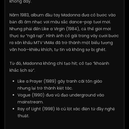
không đáy.
Năm 1983, album đầu tay Madonna đưa cô bước vào
bản đồ âm nhạc với màu sắc dance-pop tươi mới.
Nhưng phải đến Like a Virgin (1984), cả thế giới mới
thực sự “ngã rạp”. Hình ảnh cô gái trong váy cưới bước
ra sân khấu MTV VMAs đã trở thành một biểu tượng
văn hoá—khiêu khích, tự tin và không sợ bị ghét.
Từ đó, Madonna không chỉ tạo hit; cô tạo “khoảnh
khắc lịch sử”.
Like a Prayer (1989) gây tranh cãi tôn giáo
nhưng lại trở thành kiệt tác.
Vogue (1990) đưa vũ đạo underground vào
mainstream.
Ray of Light (1998) là cú lột xác điện tử đầy nghệ
thuật.