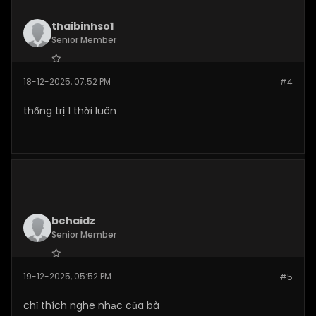
thaibinhso1
Senior Member
Join Date:
Dec 2025
18-12-2025, 07:52 PM
#4
Posts:
282
thống trị 1 thời luôn
behaidz
Senior Member
Join Date:
Dec 2025
19-12-2025, 05:52 PM
#5
Posts:
277
chỉ thích nghe nhạc của bà