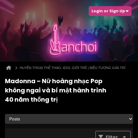
Login or Sign Up
HUYỀN THOẠI THỂ THAO; IDOL GIỚI TRẺ | BIỂU TƯỢNG GIẢI TRÍ
Madonna – Nữ hoàng nhạc Pop
không ngai và bí mật hành trình
40 năm thống trị
Filter