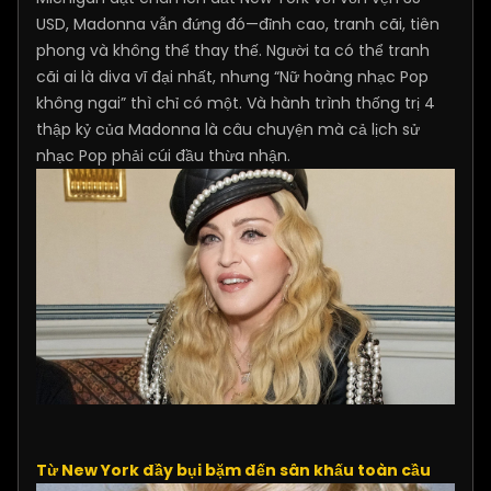
USD, Madonna vẫn đứng đó—đỉnh cao, tranh cãi, tiên
phong và không thể thay thế. Người ta có thể tranh
cãi ai là diva vĩ đại nhất, nhưng “Nữ hoàng nhạc Pop
không ngai” thì chỉ có một. Và hành trình thống trị 4
thập kỷ của Madonna là câu chuyện mà cả lịch sử
nhạc Pop phải cúi đầu thừa nhận.
Từ New York đầy bụi bặm đến sân khấu toàn cầu