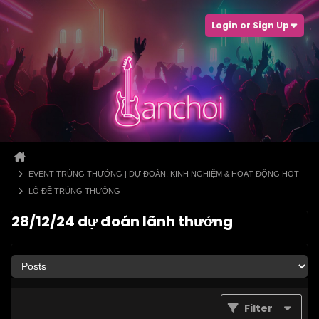
Login or Sign Up
EVENT TRÚNG THƯỞNG | DỰ ĐOÁN, KINH NGHIỆM & HOẠT ĐỘNG HOT
LÔ ĐỀ TRÚNG THƯỞNG
28/12/24 dự đoán lãnh thưởng
Filter