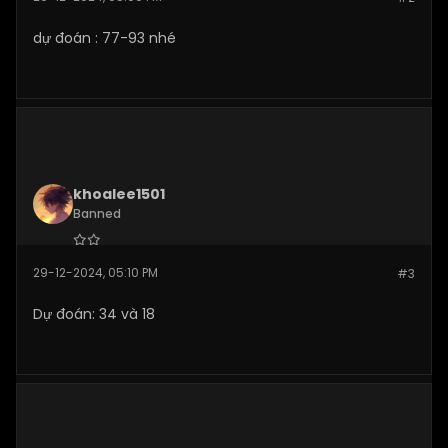
Posts:
10887
dự đoán : 77-93 nhé
khoalee1501
Banned
Join Date:
Dec 2024
29-12-2024, 05:10 PM
#3
Posts:
5577
Dự đoán: 34 và 18