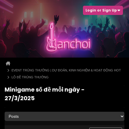
Login or Sign Up
EVENT TRÚNG THƯỞNG | DỰ ĐOÁN, KINH NGHIỆM & HOẠT ĐỘNG HOT
LÔ ĐỀ TRÚNG THƯỞNG
Minigame số đề mỗi ngày -
27/3/2025