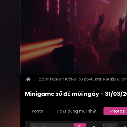
EVENT TRÚNG THƯỞNG | DỰ ĐOÁN, KINH NGHIỆM & HO
Minigame số đề mỗi ngày - 31/03/
Posts
Hoạt động mới nhất
Photos