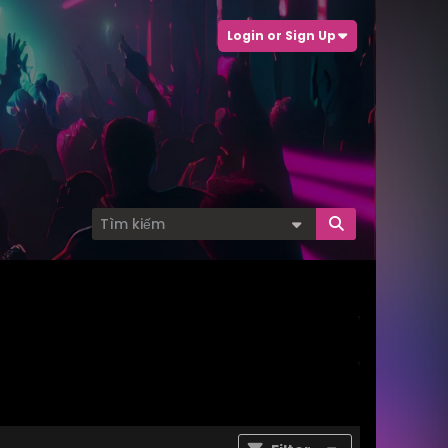
Login or Sign Up