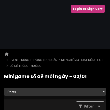
Login or Sign Up
EVENT TRÚNG THƯỞNG | DỰ ĐOÁN, KINH NGHIỆM & HOẠT ĐỘNG HOT
LÔ ĐỀ TRÚNG THƯỞNG
Minigame số đề mỗi ngày - 02/01
Filter