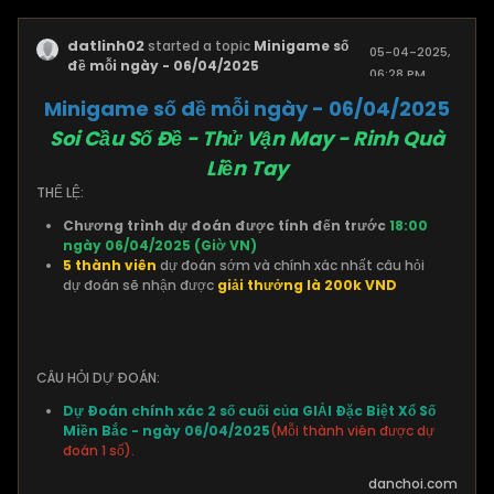
datlinh02
started a topic
Minigame số
05-04-2025,
đề mỗi ngày - 06/04/2025
06:28 PM
Minigame số đề mỗi ngày - 06/04/2025
Soi Cầu Số Đề - Thử Vận May - Rinh Quà
Liền Tay
THỂ LỆ:
Chương trình dự đoán được tính đến trước
18:00
ngày 06/04/2025 (Giờ VN)
5 thành viên
dự đoán sớm và chính xác nhất câu hỏi
dự đoán sẽ nhận được
giải thưởng là 200k VND
CÂU HỎI DỰ ĐOÁN:
Dự Đoán chính xác 2 số cuối của GIẢI Đặc Biệt Xổ Số
Miền Bắc - ngày 06/04/2025
(Mỗi thành viên được dự
đoán 1 số).
danchoi.com