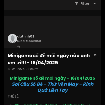
Filter
datlinh02
Super Moderator
Join Date:
Jan 2025
Minigame số đề mỗi ngày nào anh
#1
Posts:
7876
em ơi!!! - 18/04/2025
17-04-2025, 08:05 PM
Minigame số đề mỗi ngày - 18/04/2025
Soi Cầu Số Đề - Thử Vận May - Rinh
Quà Liền Tay
THỂ LỆ: