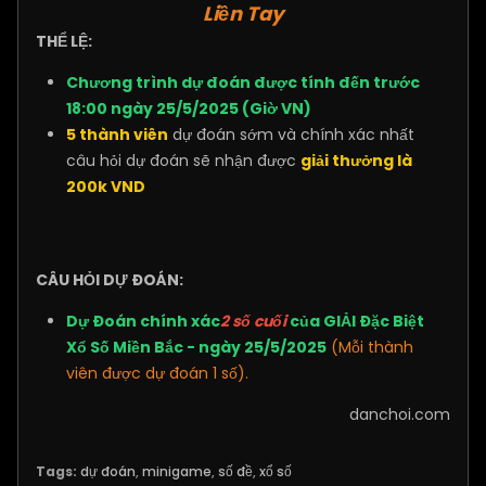
Liền Tay
THỂ LỆ:
Chương trình dự đoán được tính đến trước
18:00 ngày 25/5/2025 (Giờ VN)
5 thành viên
dự đoán sớm và chính xác nhất
câu hỏi dự đoán sẽ nhận được
giải thưởng là
200k VND
CÂU HỎI DỰ ĐOÁN:
Dự Đoán chính xác
2 số cuối
của
GIẢI Đặc Biệt
Xổ Số Miền Bắc - ngày 25/5/2025
(Mỗi thành
viên được dự đoán 1 số).
danchoi.com
Tags:
dự đoán
,
minigame
,
số đề
,
xổ số