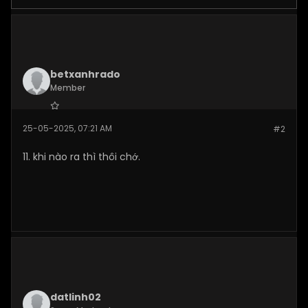
betxanhrado
Member
Join Date:
Apr 2025
25-05-2025, 07:21 AM
#2
Posts:
59
11. khi nào ra thì thôi chớ.
datlinh02