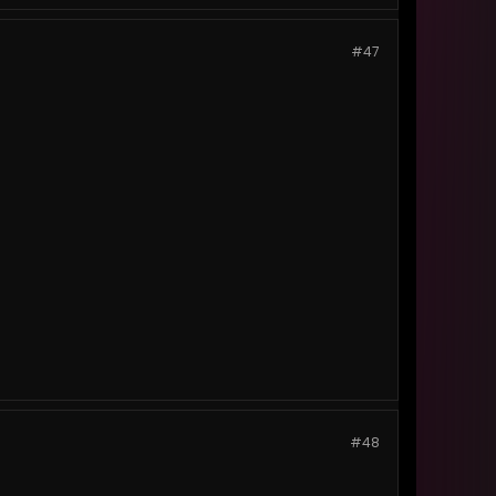
#47
#48