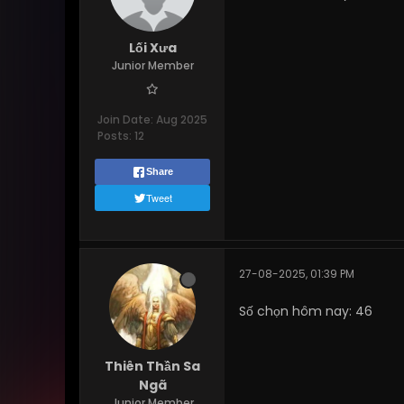
Lối Xưa
Junior Member
Join Date:
Aug 2025
Posts:
12
Share
Tweet
27-08-2025, 01:39 PM
Số chọn hôm nay: 46
Thiên Thần Sa
Ngã
Junior Member