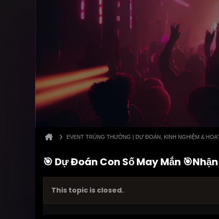
EVENT TRÚNG THƯỞNG | DỰ ĐOÁN, KINH NGHIỆM & HO
🎯 Dự Đoán Con Số May Mắn 🎯Nhận 
This topic is closed.