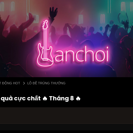
ẠT ĐỘNG HOT
LÔ ĐỀ TRÚNG THƯỞNG
quà cực chất 🔥 Tháng 8 🔥