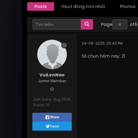
Posts
Hoạt động mới nhất
Photos
Page
of
6
24-08-2025, 05:43 PM
Số chọn hôm nay: 21
VuiLenNao
Junior Member
Join Date:
Aug 2025
Posts:
10
Share
Tweet