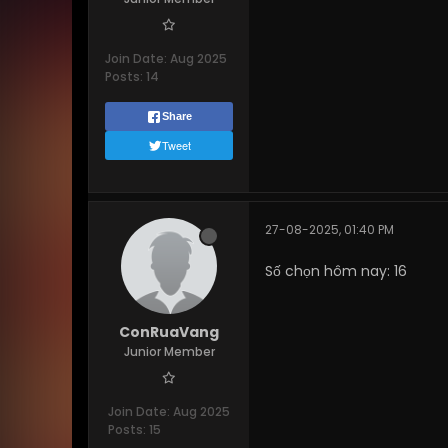
Join Date:
Aug 2025
Posts:
14
Share
Tweet
27-08-2025, 01:40 PM
Số chọn hôm nay: 16
ConRuaVang
Junior Member
Join Date:
Aug 2025
Posts:
15