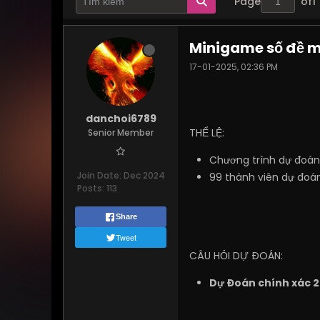
Page
of
1
Minigame số đề mỗ
17-01-2025, 02:36 PM
danchoi6789
THỂ LỆ:
Senior Member
Chương trình dự đoán
Join Date:
Dec 2024
99 thành viên dự đoán
Posts:
113
Share
Tweet
CÂU HỎI DỰ ĐOÁN:
Dự Đoán chính xác 2 