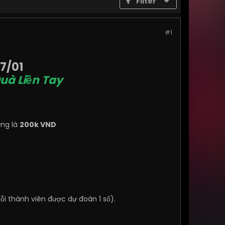
Filter
#1
7/01
uà Liền Tay
ởng là
200k VND
ỗi thành viên được dự đoán 1 số).