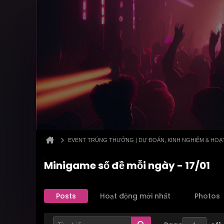
EVENT TRÚNG THƯỞNG | DỰ ĐOÁN, KINH NGHIỆM & HO
Minigame số đề mỗi ngày - 17/01
Posts
Hoạt động mới nhất
Photos