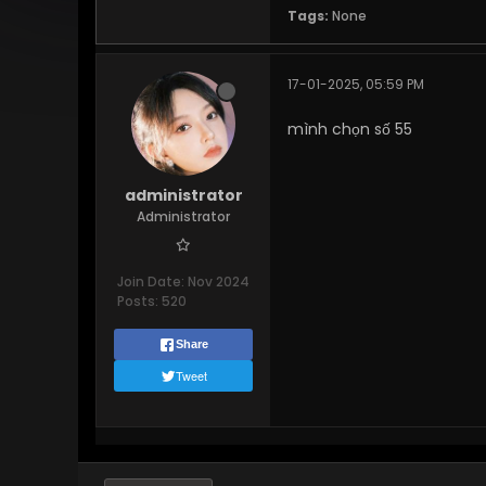
Tags:
None
17-01-2025, 05:59 PM
mình chọn số 55
administrator
Administrator
Join Date:
Nov 2024
Posts:
520
Share
Tweet