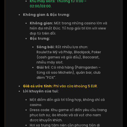
Khu máy slots: Thường từ 11:00 –
02:00/03:00.
Không gian & Đặc trưng:
Không gian:
Một trong những casino lớn và
hiện đại nhất Đức. Tổ hợp giải trí lớn với view
đẹp từ trên đồi.
Đặc trưng:
Sòng bài:
Rất nhiều lựa chọn:
Roulette Mỹ và Pháp, Blackjack, Poker
(cash games và giải đấu), Baccarat,
nhiều máy slot.
Giải trí:
Có nhà hàng (Palmgarden –
từng có sao Michelin), quán bar, club
đêm "FOX".
Giá cả ước tính:
Phí vào cửa khoảng 5 EUR.
Lời khuyên của tui:
Một điểm đến giải trí tổng hợp, không chỉ có
casino.
Dress code: Khu game cổ điển yêu cầu trang
phục lịch sự, áo khoác và cà vạt cho nam
được khuyến khích.
Hơi xa trung tâm nên cần phương tiện di