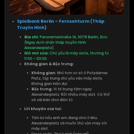
Spielbank Berlin – Fernsehturm (Tháp
Truyền Hình)
Địa chỉ:
Panoramastraße 1A, 10178 Berlin, Đức
(Ngay dưới chân tháp truyền hình
Alexanderplatz).
Giờ mở cửa:
Chủ yếu là máy slots, thường từ
11:00 – 03:00.
Không gian & Đặc trưng:
Không gian:
Nhỏ hơn cơ sở ở Potsdamer
Platz, tập trung chủ yếu vào máy slots.
Không gian hiện đại.
Đặc trưng:
Vị trí trung tâm ngay
Alexanderplatz. Rất nhiều máy slot. Có thể
có vài bàn chơi điện tử.
Lời khuyên của tui:
Tiện lợi nếu anh em đang chơi ở khu
Alexanderplatz và muốn thử vận may với
máy slot.
Dress code: Thoải mái (casual).