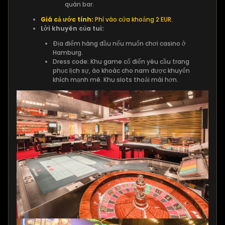
quán bar.
Giá cả ước tính:
Phí vào cửa khoảng 2 EUR.
Lời khuyên của tui:
Địa điểm hàng đầu nếu muốn chơi casino ở
Hamburg.
Dress code: Khu game cổ điển yêu cầu trang
phục lịch sự, áo khoác cho nam được khuyến
khích mạnh mẽ. Khu slots thoải mái hơn.