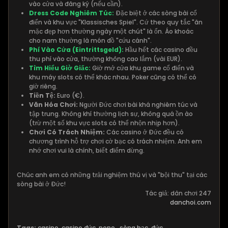
vào cửa và đăng ký (nếu cần).
Dress Code Nghiêm Túc:
Đặc biệt ở các sòng bài cổ
điển và khu vực "Klassisches Spiel". Cứ theo quy tắc "ăn
mặc đẹp hơn thường ngày một chút" là ổn. Áo khoác
cho nam thường là món đồ "cứu cánh".
Phí Vào Cửa (Eintrittsgeld):
Hầu hết các casino đều
thu phí vào cửa, thường không cao lắm (vài EUR).
Tìm Hiểu Giờ Giấc:
Giờ mở cửa khu game cổ điển và
khu máy slots có thể khác nhau. Poker cũng có thể có
giờ riêng.
Tiền Tệ:
Euro (€).
Văn Hóa Chơi:
Người Đức chơi bài khá nghiêm túc và
tập trung. Không khí thường lịch sự, không quá ồn ào
(trừ một số khu vực slots có thể nhộn nhịp hơn).
Chơi Có Trách Nhiệm:
Các casino ở Đức đều có
chương trình hỗ trợ chơi cờ bạc có trách nhiệm. Anh em
nhớ chơi vui là chính, biết điểm dừng.
Chúc anh em có những trải nghiệm thú vị và "bội thu" tại các
sòng bài ở Đức!
Tác giả: dân chơi 247
danchoi.com
Tags:
casino
,
casino đức
,
none.
,
sòng bạc
,
đức