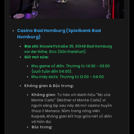
Casino Bad Homburg (Spielbank Bad
Homburg)
Địa chỉ:
Kisseleffstraße 35, 61348 Bad Homburg
vor der Höhe, Đức (Gần Frankfurt).
Giờ mở cửa:
Khu game cổ điển: Thường từ 14:30 – 03:00
(cuối tuần đến 04:00).
Khu máy slots: Thường từ 12:00 – 04:00.
Không gian & Đặc trưng:
Không gian:
Tự hào với danh hiệu "Mẹ của
Monte Carlo" (Mother of Monte Carlo) vì
người sáng lập sau này đã mở casino huyền
thoại ở Monaco. Nằm trong công viên
Kurpark, không gian kết hợp giữa nét cổ điển
và hiện đại.
Đặc trưng: