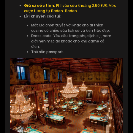
Giá cả ước tính:
Phí vào cửa khoảng 2.50 EUR. Mức
cược tương tự Baden-Baden.
Lời khuyên của tui:
Một lựa chọn tuyệt vời khác cho ai thích
casino có chiều sâu lịch sử và kiến trúc đẹp.
Dress code: Yêu cầu trang phục lịch sự, nam
giới nên mặc áo khoác cho khu game cổ
điển.
Thủ sẵn passport.