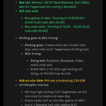
Địa chỉ:
Winner 1, 83707 Bad Wiessee, Đức (Nằm
bên hồ Tegernsee thơ mộng ở Bavaria).
Giờ mở cửa:
Khu game cổ điển: Thường từ 12:00/13:00 –
02:00 (cuối tuần đến 03:00).
Khu máy slots: Thường từ 12:00 – 02:00 (cuối
tuần đến 03:00).
Không gian & Đặc trưng:
Không gian:
Casino hiện đại với kiến trúc
đẹp, view nhìn ra hồ Tegernsee rất lãng mạn.
Đặc trưng:
Sòng bài:
Roulette, Blackjack, Poker,
nhiều máy slot.
Vị trí:
Nằm ở thị trấn nghỉ dưỡng nổi
tiếng, có thể kết hợp du lịch.
Giá cả ước tính:
Phí vào cửa khoảng 2.50 EUR.
Lời khuyên của tui:
Kết hợp nghỉ dưỡng ở hồ Tegernsee và thử
vận may tại casino có view đẹp.
Dress code: Lịch sự cho khu game cổ điển.
Lưu ý, ở Bavaria tuổi vào casino là 21.