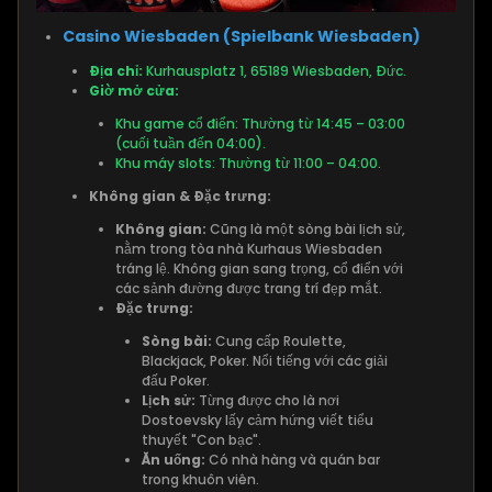
Casino Wiesbaden (Spielbank Wiesbaden)
Địa chỉ:
Kurhausplatz 1, 65189 Wiesbaden, Đức.
Giờ mở cửa:
Khu game cổ điển: Thường từ 14:45 – 03:00
(cuối tuần đến 04:00).
Khu máy slots: Thường từ 11:00 – 04:00.
Không gian & Đặc trưng:
Không gian:
Cũng là một sòng bài lịch sử,
nằm trong tòa nhà Kurhaus Wiesbaden
tráng lệ. Không gian sang trọng, cổ điển với
các sảnh đường được trang trí đẹp mắt.
Đặc trưng:
Sòng bài:
Cung cấp Roulette,
Blackjack, Poker. Nổi tiếng với các giải
đấu Poker.
Lịch sử:
Từng được cho là nơi
Dostoevsky lấy cảm hứng viết tiểu
thuyết "Con bạc".
Ăn uống:
Có nhà hàng và quán bar
trong khuôn viên.