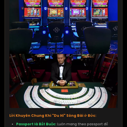
Lời Khuyên Chung Khi "Du Hí" Sòng Bài ở Đức:
Passport là Bắt Buộc:
Luôn mang theo passport để