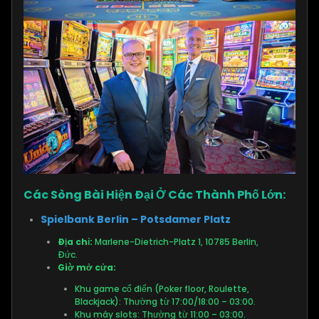
Các Sòng Bài Hiện Đại Ở Các Thành Phố Lớn:
Spielbank Berlin – Potsdamer Platz
Địa chỉ:
Marlene-Dietrich-Platz 1, 10785 Berlin,
Đức.
Giờ mở cửa:
Khu game cổ điển (Poker floor, Roulette,
Blackjack): Thường từ 17:00/18:00 – 03:00.
Khu máy slots: Thường từ 11:00 – 03:00.