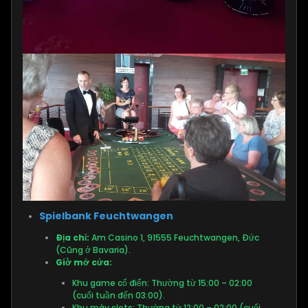
Spielbank Feuchtwangen
Địa chỉ:
Am Casino 1, 91555 Feuchtwangen, Đức
(Cũng ở Bavaria).
Giờ mở cửa:
Khu game cổ điển: Thường từ 15:00 – 02:00
(cuối tuần đến 03:00).
Khu máy slots: Thường từ 12:00 – 02:00 (cuối