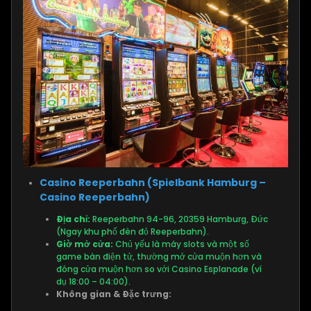
Casino Reeperbahn (Spielbank Hamburg –
Casino Reeperbahn)
Địa chỉ:
Reeperbahn 94-96, 20359 Hamburg, Đức
(Ngay khu phố đèn đỏ Reeperbahn).
Giờ mở cửa:
Chủ yếu là máy slots và một số
game bàn điện tử, thường mở cửa muộn hơn và
đóng cửa muộn hơn so với Casino Esplanade (ví
dụ 18:00 – 04:00).
Không gian & Đặc trưng: