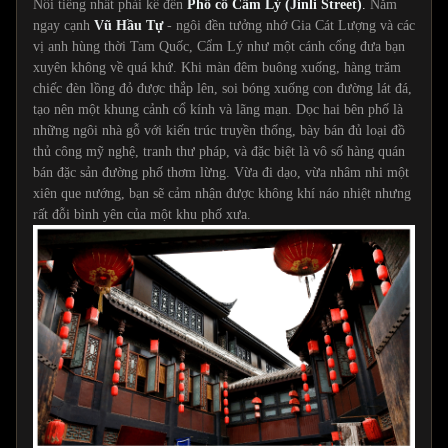
Nổi tiếng nhất phải kể đến
Phố cổ Cẩm Lý (Jinli Street)
.
Nằm
ngay cạnh
Vũ Hầu Tự
- ngôi đền tưởng nhớ Gia Cát Lượng và các
vị anh hùng thời Tam Quốc, Cẩm Lý như một cánh cổng đưa bạn
xuyên không về quá khứ. Khi màn đêm buông xuống, hàng trăm
chiếc đèn lồng đỏ được thắp lên, soi bóng xuống con đường lát đá,
tạo nên một khung cảnh cổ kính và lãng mạn. Dọc hai bên phố là
những ngôi nhà gỗ với kiến trúc truyền thống, bày bán đủ loại đồ
thủ công mỹ nghệ, tranh thư pháp, và đặc biệt là vô số hàng quán
bán đặc sản đường phố thơm lừng. Vừa đi dạo, vừa nhâm nhi một
xiên que nướng, bạn sẽ cảm nhận được không khí náo nhiệt nhưng
rất đỗi bình yên của một khu phố xưa.