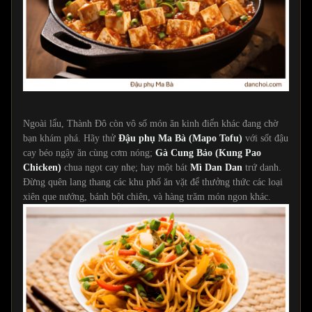
Ngoài lẩu, Thành Đô còn vô số món ăn kinh điển khác đang chờ
bạn khám phá. Hãy thử
Đậu phụ Ma Bà (Mapo Tofu)
với sốt đậu
cay béo ngậy ăn cùng cơm nóng;
Gà Cung Bảo (Kung Pao
Chicken)
chua ngọt cay nhẹ; hay một bát
Mì Dan Dan
trứ danh.
Đừng quên lang thang các khu phố ăn vặt để thưởng thức các loại
xiên que nướng, bánh bột chiên, và hàng trăm món ngon khác.