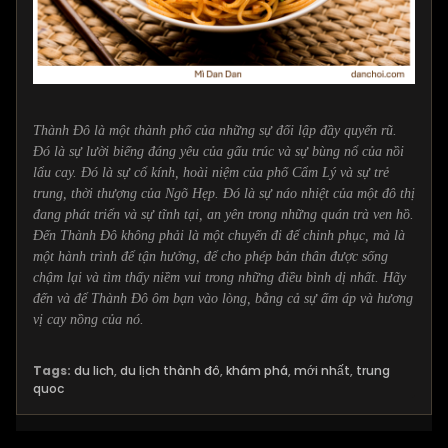
Thành Đô là một thành phố của những sự đối lập đầy quyến rũ.
Đó là sự lười biếng đáng yêu của gấu trúc và sự bùng nổ của nồi
lẩu cay. Đó là sự cổ kính, hoài niệm của phố Cẩm Lý và sự trẻ
trung, thời thượng của Ngõ Hẹp. Đó là sự náo nhiệt của một đô thị
đang phát triển và sự tĩnh tại, an yên trong những quán trà ven hồ.
Đến Thành Đô không phải là một chuyến đi để chinh phục, mà là
một hành trình để tận hưởng, để cho phép bản thân được sống
chậm lại và tìm thấy niềm vui trong những điều bình dị nhất. Hãy
đến và để Thành Đô ôm bạn vào lòng, bằng cả sự ấm áp và hương
vị cay nồng của nó.
Tags:
du lich
,
du lịch thành đô
,
khám phá
,
mới nhất
,
trung
quoc