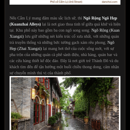
Nếu Cẩm Lý mang đậm màu sắc lịch sử, thì
Ngõ Rộng Ngõ Hẹp
(Kuanzhai Alleys)
lại là nơi giao thoa tinh tế giữa quá khứ và hiện
tại. Khu phố này bao gồm ba con ngõ song song:
Ngõ Rộng (Kuan
Xiangzi)
lưu giữ những nét kiến trúc cổ xưa nhất, với những quán
trà truyền thống và những bức tường gạch xám rêu phong;
Ngõ
Hẹp (Zhai Xiangzi)
lại mang hơi thở của cuộc sống mới, với sự
pha trộn của những quán cà phê sành điệu, nhà hàng, quán bar và
các cửa hàng thiết kế độc đáo. Đây là nơi giới trẻ Thành Đô và du
khách tìm đến để tận hưởng một buổi chiều thong dong, cảm nhận
sự chuyển mình thú vị của thành phố.