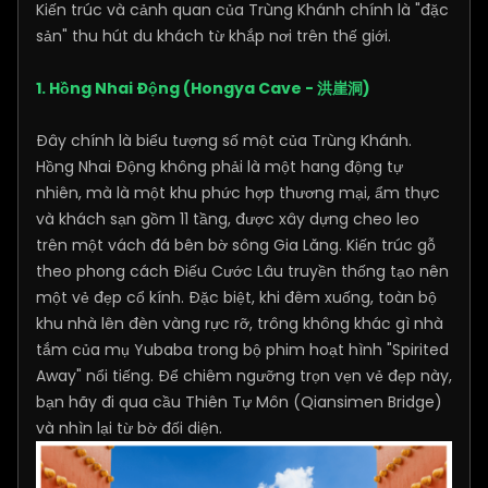
Kiến trúc và cảnh quan của Trùng Khánh chính là "đặc
sản" thu hút du khách từ khắp nơi trên thế giới.
1. Hồng Nhai Động (Hongya Cave - 洪崖洞)
Đây chính là biểu tượng số một của Trùng Khánh.
Hồng Nhai Động không phải là một hang động tự
nhiên, mà là một khu phức hợp thương mại, ẩm thực
và khách sạn gồm 11 tầng, được xây dựng cheo leo
trên một vách đá bên bờ sông Gia Lăng. Kiến trúc gỗ
theo phong cách Điếu Cước Lâu truyền thống tạo nên
một vẻ đẹp cổ kính. Đặc biệt, khi đêm xuống, toàn bộ
khu nhà lên đèn vàng rực rỡ, trông không khác gì nhà
tắm của mụ Yubaba trong bộ phim hoạt hình "Spirited
Away" nổi tiếng. Để chiêm ngưỡng trọn vẹn vẻ đẹp này,
bạn hãy đi qua cầu Thiên Tự Môn (Qiansimen Bridge)
và nhìn lại từ bờ đối diện.