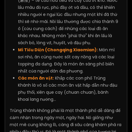
(麻辣) – tê của hoa tiêu và cay của ớt khô. Nước
lẩu màu đỏ rực, phủ đầy ớt và dầu, có thể khiến
nhiều người e ngại lúc đầu nhưng một khi đã thử
thì sẽ nhớ mãi. Nồi lẩu thường được chia thành 9
ô (cửu cung cách) để nhúng các loại đồ ăn
khác nhau. Những món "phải thử" khi ăn lẩu là
sách bò, lòng vịt, huyết, và đậu phụ.
Mì Tiểu Diện (Chongqing Xiaomian):
Món mì
sợi nhỏ, ăn cùng nước sốt cay nồng và các loại
topping đa dạng. Đây là món ăn sáng phổ biến
nhất của người dân địa phương.
Các món ăn vặt:
Khắp các con phố Trùng
Khánh là vô số các món ăn vặt hấp dẫn như đậu
phụ thối, xiên que cay (chuan chuan), bánh
khoai lang nướng...
Trùng Khánh không phải là một thành phố dễ dàng để
cảm nhận trong ngày một, ngày hai. Nó giống như
một mê cung khổng lồ, càng đi sâu càng khám phá ra
nhiều điều thú vị. Đó là một thành phố của tương lai,