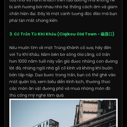
tòa nhà và hành khách trên tàu dường như không hề
bị ảnh hưởng bởi nhau nhờ hệ thống cách âm và giảm
chấn hiện đại. Đây là một cảnh tượng độc đáo mà bạn
phải tận mắt chứng kiến.
3. Cổ Trấn Từ Khí Khẩu (Ciqikou Old Town - 磁器口)
Nếu muốn tìm về một Trùng Khánh cổ xưa, hãy đến
với Từ Khí Khẩu. Nằm bên bờ sông Gia Lăng, cổ trấn
hơn 1000 năm tuổi này vẫn giữ được những con đường
lát đá, những ngôi nhà gỗ cổ kính và không khí buôn
bán tấp nập. Dạo bước trong trấn, bạn có thể ghé vào
một quán trà, xem biểu diễn Kinh kịch, thưởng thức
các món ăn vặt đường phố và mua những món đồ
thủ công mỹ nghệ làm quà.