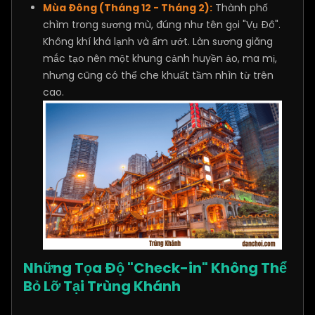
Mùa Đông (Tháng 12 - Tháng 2):
Thành phố
chìm trong sương mù, đúng như tên gọi "Vụ Đô".
Không khí khá lạnh và ẩm ướt. Làn sương giăng
mắc tạo nên một khung cảnh huyền ảo, ma mị,
nhưng cũng có thể che khuất tầm nhìn từ trên
cao.
Những Tọa Độ "Check-in" Không Thể
Bỏ Lỡ Tại Trùng Khánh