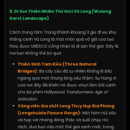
5. Di Sản Thiên Nhiên Thế Giới Vũ Long (Wulong
Karst Landscape)
Cách trung tâm Trùng Khánh khoảng 3 giờ đi xe, khu
thắng cảnh Vũ Long là một món quà vô giá của tạo
hóa, được UNESCO công nhận là di sản thế giới. Đây là
nơi bạn không thể bỏ qua:
Thiên Sinh Tam Kiều (Three Natural
Bridges):
Ba cây cầu đá tự nhiên khổng lồ bắc
ngang qua một thung lũng sâu thẳm. Sự hùng vĩ
của nơi đây đã khiến nó được chọn làm bối cảnh
cho bộ phim Hollywood
Transformers: Age of
Extinction
.
Công viên địa chất Long Thủy Hạp Địa Phùng
(Longshuixia Fissure Gorge):
Một hẻm núi sâu
và hẹp với những dòng thác và suối chảy róc
rách, đưa bạn vào một thế giới xanh mát, trong