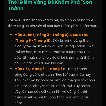
Thời Điểm Vàng Để Khám Phá "Sơn
Thành"
Khí hậu Trùng Khánh khá rõ rệt, việc chọn đúng thời
điểm sẽ giúp chuyến đi của bạn thêm phần hoàn hảo.
Mùa Xuân (Thá́ng 3 - Tháng 5) & Mùa Thu
(Tháng 9 - Tháng 11):
Đây là hai khoảng thời
gian
lý tưởng nhất
để du lịch Trùng Khánh. Tiết
trời ôn hòa, mát mẻ, ít mưa và sương mù tan
bớt, rất thuận lợi cho việc đi bộ khám phá thành
phố và các khu di sản lân cận.
Mùa Hè (Tháng 6 - Tháng 8):
Trùng Khánh
sống đúng với biệt danh "Hỏa Lò" vào mùa này.
Thời tiết cực kỳ nóng và ẩm, có thể gây mệt mỏi
nếu phải di chuyển nhiều ngoài trời. Tuy nhiên,
đây là mùa cây cối xanh tốt, và cũng là thời
điểm tuyệt vời để thưởng thức bia lạnh và lẩu
đêm.