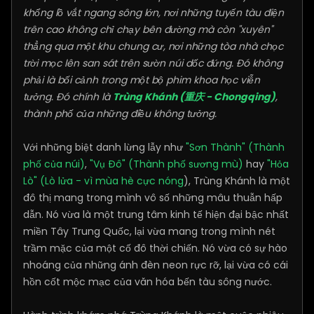
khổng lồ vắt ngang sông lớn, nơi những tuyến tàu điện
trên cao không chỉ chạy bên đường mà còn "xuyên"
thẳng qua một khu chung cư, nơi những tòa nhà chọc
trời mọc lên san sát trên sườn núi dốc đứng. Đó không
phải là bối cảnh trong một bộ phim khoa học viễn
tưởng. Đó chính là
Trùng Khánh (重庆 - Chongqing)
,
thành phố của những điều không tưởng.
Với những biệt danh lừng lẫy như
"Sơn Thành" (Thành
phố của núi)
,
"Vụ Đô" (Thành phố sương mù)
hay
"Hỏa
Lò" (Lò lửa - vì mùa hè cực nóng
), Trùng Khánh là một
đô thị mang trong mình vô số những mâu thuẫn hấp
dẫn. Nó vừa là một trung tâm kinh tế hiện đại bậc nhất
miền Tây Trung Quốc, lại vừa mang trong mình nét
trầm mặc của một cố đô thời chiến. Nó vừa có sự hào
nhoáng của những ánh đèn neon rực rỡ, lại vừa có cái
hồn cốt mộc mạc của văn hóa bến tàu sông nước.