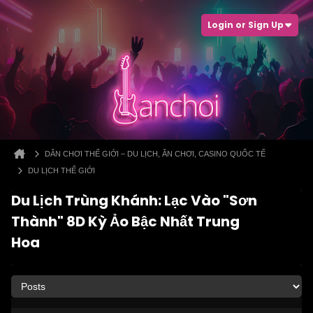
Login or Sign Up
DÂN CHƠI THẾ GIỚI – DU LỊCH, ĂN CHƠI, CASINO QUỐC TẾ
DU LỊCH THẾ GIỚI
Du Lịch Trùng Khánh: Lạc Vào "Sơn
Thành" 8D Kỳ Ảo Bậc Nhất Trung
Hoa