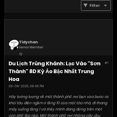
Filter
Tidychan
Senior Member
Join Date:
Jul 2025
Du Lịch Trùng Khánh: Lạc Vào "Sơn
#1
Posts:
1248
Thành" 8D Kỳ Ảo Bậc Nhất Trung
Hoa
06-08-2025, 08:45 PM
Hãy tưởng tượng về một thành phố nơi bạn vừa bước ra
khỏi tàu điện ngầm ở tầng 10 của một tòa nhà, đi thang
máy xuống tầng 1 và thấy mình đang đứng trên một
con phố tấp nập. Một thành phố nơi những cây cầu