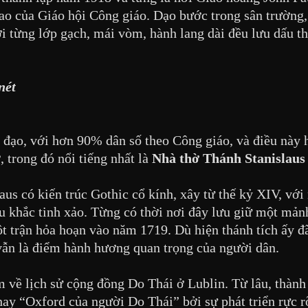
 cao của Giáo hội Công giáo. Dạo bước trong sân trường
i từng lớp gạch, mái vòm, hành lang dài đều lưu dấu th
nét
 đạo, với hơn 90% dân số theo Công giáo, và điều này 
 trong đó nổi tiếng nhất là
Nhà thờ Thánh Stanislaus
us có kiến trúc Gothic cổ kính, xây từ thế kỷ XIV, với
u khắc tinh xảo. Từng có thời nơi đây lưu giữ một mảnh
t trận hỏa hoạn vào năm 1719. Dù hiện thánh tích ấy đ
 vẫn là điểm hành hương quan trọng của người dân.
m về lịch sử cộng đồng Do Thái ở Lublin. Từ lâu, thành
y “Oxford của người Do Thái” bởi sự phát triển rực r