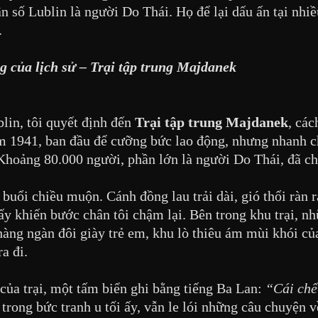
 số Lublin là người Do Thái. Họ để lại dấu ấn tại nhi
.
g của lịch sử – Trại tập trung Majdanek
lin, tôi quyết định đến
Trại tập trung Majdanek
, cá
ăm 1941, ban đầu để cưỡng bức lao động, nhưng nhanh c
Khoảng 80.000 người, phần lớn là người Do Thái, đã chế
uổi chiều muộn. Cánh đồng lau trải dài, gió thổi ràn rạ
ấy khiến bước chân tôi chậm lại. Bên trong khu trại, n
hàng ngàn đôi giày trẻ em, khu lò thiêu ám mùi khói 
a đi.
của trại, một tấm biển ghi bằng tiếng Ba Lan:
“Cái chế
trong bức tranh u tối ấy, vẫn le lói những câu chuyện 