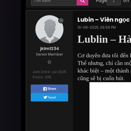
Page
of
1
Lubin – Viên ngọc
10-08-2025, 06:55 PM
Lublin – H
jklm1234
Senior Member
Cơ duyên đưa tôi đến 
Thế nhưng, chỉ cần mộ
khác biệt – một thành
Join Date:
Jul 2025
Posts:
1215
cũng sẽ bị cuốn hút.
Share
Tweet