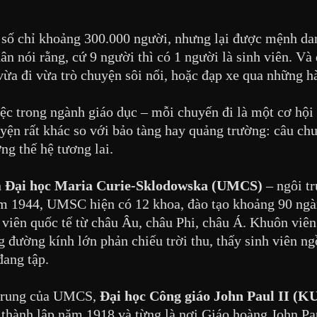
 số chỉ khoảng 300.000 người, nhưng lại được mệnh dan
 nói rằng, cứ 9 người thì có 1 người là sinh viên. Và q
vừa đi vừa trò chuyện sôi nổi, hoặc đạp xe qua những h
iệc trong ngành giáo dục – mỗi chuyến đi là một cơ hội
ện rất khác so với bảo tàng hay quảng trường: câu chuy
ng thế hệ tương lai.
n
Đại học Maria Curie-Sklodowska (UMCS)
– ngôi t
ăm 1944, UMSC hiện có 12 khoa, đào tạo khoảng 90 ngàn
 viên quốc tế từ châu Âu, châu Phi, châu Á. Khuôn viên
 đường kính lớn phản chiếu trời thu, thấy sinh viên ng
đang tập.
ẻ trung của UMCS,
Đại học Công giáo John Paul II (K
thành lập năm 1918 và từng là nơi Giáo hoàng John Pau