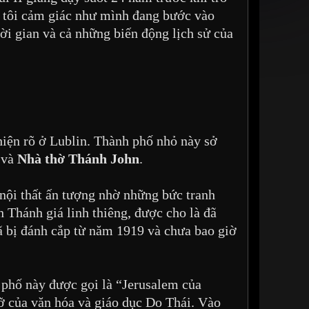
, tôi cảm giác như mình đang bước vào
ời gian và cả những biến động lịch sử của
hiện rõ ở Lublin. Thành phố nhỏ này sở
và
Nhà thờ Thánh John
.
 nội thất ấn tượng nhờ những bức tranh
 Thánh giá linh thiêng, được cho là đã
ã bị đánh cắp từ năm 1919 và chưa bao giờ
 phố này được gọi là “Jerusalem của
ỡ của văn hóa và giáo dục Do Thái. Vào