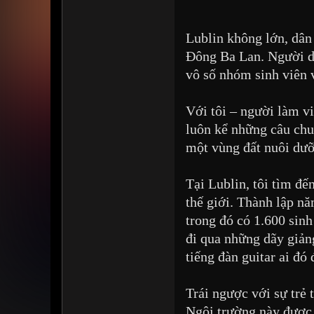
Lublin không lớn, dân
Đông Ba Lan. Người dân
vô số nhóm sinh viên 
Với tôi – người làm v
luôn kể những câu chuy
một vùng đất nuôi dưỡ
Tại Lublin, tôi tìm đế
thế giới. Thành lập n
trong đó có 1.600 sinh
đi qua những dãy giảng
tiếng đàn guitar ai đó 
Trái ngược với sự tr
Ngôi trường này được 