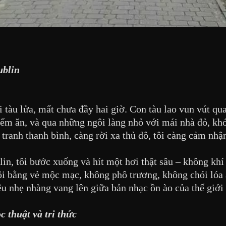
ublin
 tàu lửa, mất chưa đầy hai giờ. Con tàu lao vun vút qu
iếm ăn, và qua những ngôi làng nhỏ với mái nhà đỏ, kh
tranh thanh bình, càng rời xa thủ đô, tôi càng cảm nhận
in, tôi bước xuống và hít một hơi thật sâu – không khí 
ôi bằng vẻ mộc mạc, không phô trương, không chói lóa á
ệu nhẹ nhàng vang lên giữa bản nhạc ồn ào của thế giới 
 thuật và tri thức