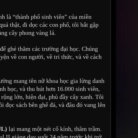
h là “thành phố sinh viên” của miền
uả thật, đi dọc các con phố, tôi bắt gặp
àng cây phong vàng lá.
 để ghé thăm các trường đại học. Chúng
ện về con người, về tri thức, và về cách
rường mang tên nữ khoa học gia lừng danh
h học, và thu hút hơn 16.000 sinh viên,
 rộng lớn, hiện đại, phủ đầy cây xanh. Tôi
ồi đọc sách bên ghế đá, và đâu đó vang lên
UL)
lại mang một nét cổ kính, thâm trầm.
l II giảng dạy suốt 24 năm trước khi trở