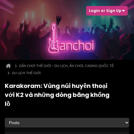
Login or Sign Up
DÂN CHƠI THẾ GIỚI – DU LỊCH, ĂN CHƠI, CASINO QUỐC TẾ
DU LỊCH THẾ GIỚI
Karakoram: Vùng núi huyền thoại
với K2 và những dòng băng khổng
lồ