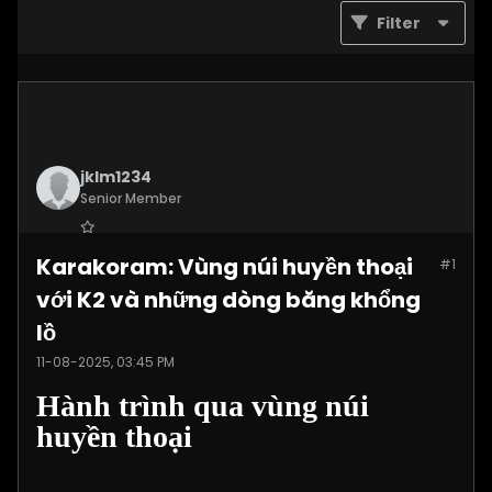
Filter
jklm1234
Senior Member
Join Date:
Jul 2025
Karakoram: Vùng núi huyền thoại
#1
Posts:
1215
với K2 và những dòng băng khổng
lồ
11-08-2025, 03:45 PM
Hành trình qua vùng núi
huyền thoại