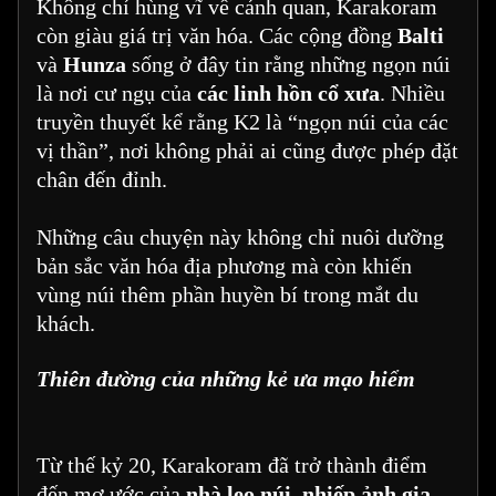
Không chỉ hùng vĩ về cảnh quan, Karakoram
còn giàu giá trị văn hóa. Các cộng đồng
Balti
và
Hunza
sống ở đây tin rằng những ngọn núi
là nơi cư ngụ của
các linh hồn cổ xưa
. Nhiều
truyền thuyết kể rằng K2 là “ngọn núi của các
vị thần”, nơi không phải ai cũng được phép đặt
chân đến đỉnh.
Những câu chuyện này không chỉ nuôi dưỡng
bản sắc văn hóa địa phương mà còn khiến
vùng núi thêm phần huyền bí trong mắt du
khách.
Thiên đường của những kẻ ưa mạo hiểm
Từ thế kỷ 20, Karakoram đã trở thành điểm
đến mơ ước của
nhà leo núi, nhiếp ảnh gia,