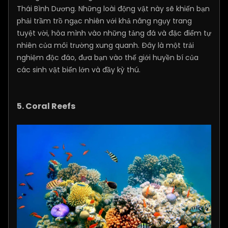
Thái Bình Dương. Những loài động vật này sẽ khiến bạn
phải trầm trồ ngạc nhiên với khả năng ngụy trang
tuyệt vời, hòa mình vào những tảng đá và đặc điểm tự
nhiên của môi trường xung quanh. Đây là một trải
nghiệm độc đáo, đưa bạn vào thế giới huyền bí của
các sinh vật biển lớn và đầy kỳ thú.
5. Coral Reefs