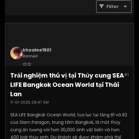
Filter
khoalee1501
Banned
Join Date:
Dec 2024
Trải nghiệm thú vị tại Thủy cung SEA
#1
Posts:
5577
LIFE Bangkok Ocean World tại Thái
Lan
11-01-2025, 09:47 AM
SEA LIFE Bangkok Ocean World, tọa lạc tại tầng B1 và B2
của Siam Paragon, trung tâm Bangkok, là một thủy
cung ấn tượng với hơn 30,000 sinh vật biển và hơn
400 loài thủy sinh. Du khách sẽ được khám phá thế