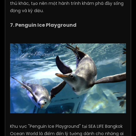
thú khác, tạo nên một hành trình khám phá đầy sống
động và kỳ diệu.
7. Penguin Ice Playground
Khu vực "Penguin Ice Playground" tại SEA LIFE Bangkok
Ocean World là điểm đến lý tưởng dành cho những ai