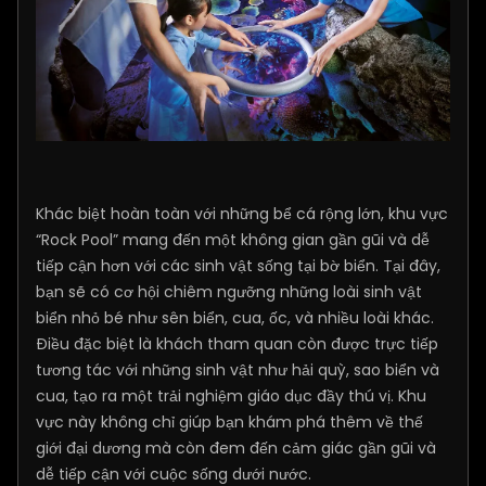
​Khác biệt hoàn toàn với những bể cá rộng lớn, khu vực
“Rock Pool” mang đến một không gian gần gũi và dễ
tiếp cận hơn với các sinh vật sống tại bờ biển. Tại đây,
bạn sẽ có cơ hội chiêm ngưỡng những loài sinh vật
biển nhỏ bé như sên biển, cua, ốc, và nhiều loài khác.
Điều đặc biệt là khách tham quan còn được trực tiếp
tương tác với những sinh vật như hải quỳ, sao biển và
cua, tạo ra một trải nghiệm giáo dục đầy thú vị. Khu
vực này không chỉ giúp bạn khám phá thêm về thế
giới đại dương mà còn đem đến cảm giác gần gũi và
dễ tiếp cận với cuộc sống dưới nước.