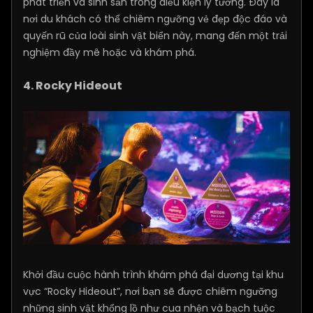
phát triển và sinh sản trong điều kiện lý tưởng. Đây là
nơi du khách có thể chiêm ngưỡng vẻ đẹp độc đáo và
quyến rũ của loài sinh vật biển này, mang đến một trải
nghiệm đầy mê hoặc và khám phá.
4. Rocky Hideout
Khởi đầu cuộc hành trình khám phá đại dương tại khu
vực “Rocky Hideout”, nơi bạn sẽ được chiêm ngưỡng
những sinh vật khổng lồ như cua nhện và bạch tuộc